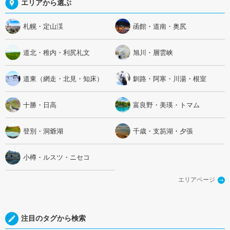
エリアから選ぶ
札幌・定山渓
函館・道南・奥尻
道北・稚内・利尻礼文
旭川・層雲峡
道東（網走・北見・知床）
釧路・阿寒・川湯・根室
十勝・日高
富良野・美瑛・トマム
登別・洞爺湖
千歳・支笏湖・夕張
小樽・ルスツ・ニセコ
エリアページ
注目のタグから検索