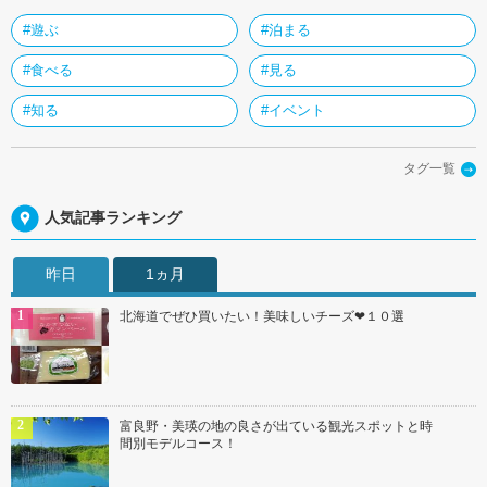
#遊ぶ
#泊まる
#食べる
#見る
#知る
#イベント
タグ一覧
人気記事ランキング
昨日
1ヵ月
北海道でぜひ買いたい！美味しいチーズ❤１０選
富良野・美瑛の地の良さが出ている観光スポットと時
間別モデルコース！