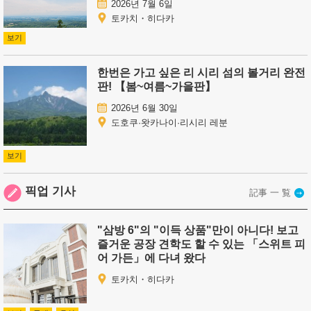
2026년 7월 6일
토카치・히다카
보기
한번은 가고 싶은 리 시리 섬의 볼거리 완전
판! 【봄~여름~가을판】
2026년 6월 30일
도호쿠·왓카나이·리시리 레분
보기
픽업 기사
記事 一 覧
"삼방 6"의 "이득 상품"만이 아니다! 보고
즐거운 공장 견학도 할 수 있는 「스위트 피
어 가든」에 다녀 왔다
토카치・히다카