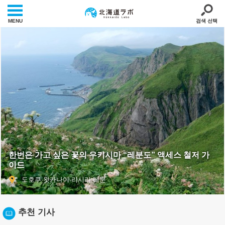
MENU
검색 선택
한번은 가고 싶은 꽃의 우키시마 “레분도” 액세스 철저 가
이드
도호쿠·왓카나이·리시리 레분
추천 기사