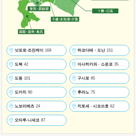
삿포로·조잔케이
169
하코다테・도난
151
도북
42
아사히카와 · 소운쿄
35
도동
101
구시로
85
도카치
80
후라노
75
노보리베츠
24
치토세 · 시코쓰호
62
오타루·니세코
87