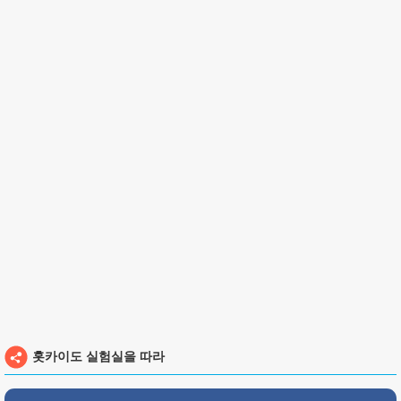
홋카이도 실험실을 따라