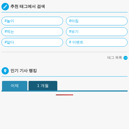
추천 태그에서 검색
#놀이
#아침
#먹는
#보기
#알다
# 이벤트
태그 목록
인기 기사 랭킹
어제
1 개월