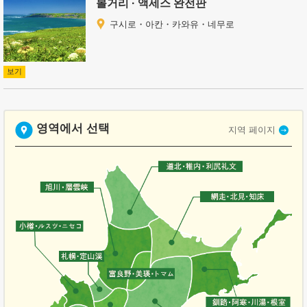
볼거리 · 액세스 완전판
구시로・아칸・카와유・네무로
보기
영역에서 선택
지역 페이지