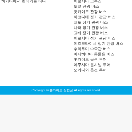
하카타에서 렌터카를 타다
히로시마 크루즈
도쿄 관광 버스
홋카이도 관광 버스
하코다테 정기 관광 버스
교토 정기 관광 버스
나라 정기 관광 버스
고베 정기 관광 버스
히로시마 정기 관광 버스
이즈모타이샤 정기 관광 버스
추라우미 수족관 버스
아사히야마 동물원 버스
홋카이도 옵션 투어
야쿠시마 옵셔널 투어
오키나와 옵션 투어
Copyright © 홋카이도 실험실 All rights reserved.