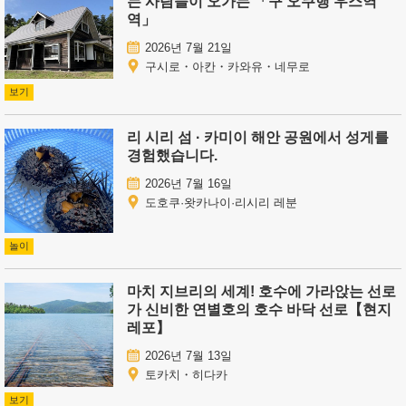
는 사람들이 오가는 「구 오쿠행 우스역
역」
2026년 7월 21일
구시로・아칸・카와유・네무로
보기
리 시리 섬 · 카미이 해안 공원에서 성게를
경험했습니다.
2026년 7월 16일
도호쿠·왓카나이·리시리 레분
놀이
마치 지브리의 세계! 호수에 가라앉는 선로
가 신비한 연별호의 호수 바닥 선로【현지
레포】
2026년 7월 13일
토카치・히다카
보기