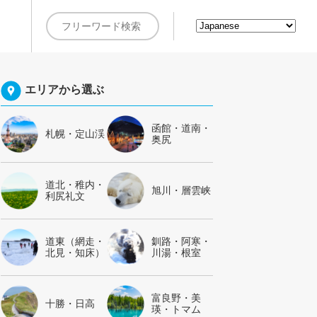
約
エリアから選ぶ
函館・道南・
札幌・定山渓
奥尻
道北・稚内・
旭川・層雲峡
利尻礼文
道東（網走・
釧路・阿寒・
北見・知床）
川湯・根室
富良野・美
十勝・日高
瑛・トマム