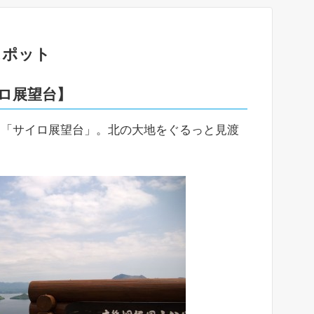
スポット
イロ展望台】
る「サイロ展望台」。北の大地をぐるっと見渡