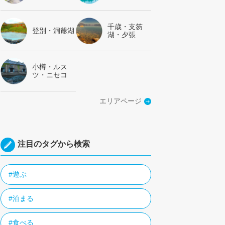
千歳・支笏
登別・洞爺湖
湖・夕張
小樽・ルス
ツ・ニセコ
エリアページ
注目のタグから検索
#遊ぶ
#泊まる
#食べる