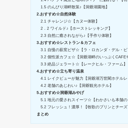
1.5 のんびり湖畔散策♪【洞爺湖園地】
2.おすすめ☆自然体験
2.1 チャレンジ☆【カヌー体験】
2．2 ワイルド♪【ホーストレッキング】
2.3 自然に癒されながら♪【手作り体験】
3.おすすめ☆レストラン＆カフェ
3.1 自慢の薪窯ピザ☆【ラ・ロカンダ・デル・ピ
3.2 個性派カフェ☆【洞爺湖畔のいっぷくCAF
3.3 絶品ジェラート☆【レークヒル・ファーム】
4.おすすめ☆立ち寄り温泉
4.1 レイクビューが魅力【洞爺湖万世閣ホテル
4.2 老舗のあじわい♪【洞爺観光ホテル】
5.おすすめ☆洞爺湖みやげ
5.1 地元の愛されスイーツ☆【わかさいも本舗
5.2 フレッシュ！濃厚！【牧歌のプリンとチーズ
まとめ