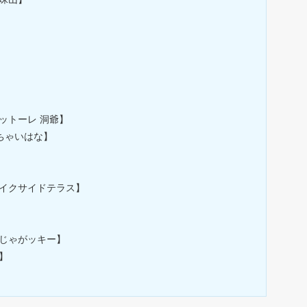
ットーレ 洞爺】
Eちゃいはな】
レイクサイドテラス】
のじゃがッキー】
】