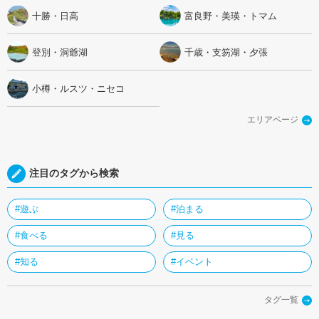
十勝・日高
富良野・美瑛・トマム
登別・洞爺湖
千歳・支笏湖・夕張
小樽・ルスツ・ニセコ
エリアページ
注目のタグから検索
#遊ぶ
#泊まる
#食べる
#見る
#知る
#イベント
タグ一覧