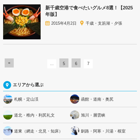
新千歳空港で食べたいグルメ8選！【2025
年版】
2015年4月2日
千歳・支笏湖・夕張
«
...
5
6
7
エリアから選ぶ
札幌・定山渓
函館・道南・奥尻
道北・稚内・利尻礼文
旭川・層雲峡
道東（網走・北見・知床）
釧路・阿寒・川湯・根室