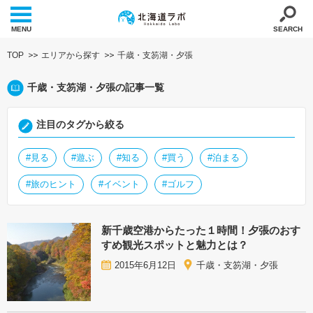
MENU
SEARCH
TOP
エリアから探す
千歳・支笏湖・夕張
千歳・支笏湖・夕張の記事一覧
注目のタグから絞る
#見る
#遊ぶ
#知る
#買う
#泊まる
#旅のヒント
#イベント
#ゴルフ
新千歳空港からたった１時間！夕張のおす
すめ観光スポットと魅力とは？
2015年6月12日
千歳・支笏湖・夕張