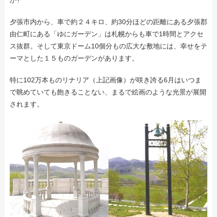
か?
夕張市内から、車で約２４キロ、約30分ほどの距離にある夕張郡
由仁町にある「ゆにガーデン」は札幌からも車で1時間とアクセ
ス抜群。そして東京ドーム10個分もの広大な敷地には、幸せをテ
ーマとした１５ものガーデンがあります。
特に102万本ものリナリア（上記画像）が咲き誇る6月はいつま
で眺めていても飽きることない、まるで絵画のような光景が展開
されます。