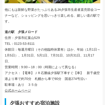
他にもは新鮮な野菜がたっぷりあるJA夕張市生産者直売部会コー
ナーなど、ショッピングを思いっきり楽しめる、嬉しい道の駅で
す。
道の駅 夕張メロード
住所：夕張市紅葉山529
TEL：0123-53-8111
休館日：毎週月曜日（その他臨時休業有）ほか、年始（1月1日～
1月5日）、1月31日、5月1日、7月31日、10月31日、11月17
日、
営業時間：9:00～18：00（時期によって異なる）
アクセス：【電車】ＪＲ石勝線夕張駅下車すぐ【車】 新千歳空
港より車で約70分 札幌から車で90分 国道274号沿い
駐車場：あり ３５台
公式ホームページ
夕張おすすめ宿泊施設