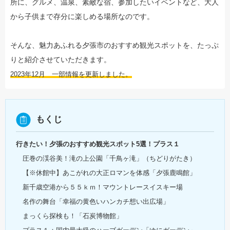
所に、グルメ、温泉、素敵な宿、参加したいイベントなど、大人
から子供まで存分に楽しめる場所なのです。
そんな、魅力あふれる夕張市のおすすめ観光スポットを、たっぷ
りと紹介させていただきます。
2023年12月 一部情報を更新しました。
もくじ
行きたい！夕張のおすすめ観光スポット5選！プラス１
圧巻の渓谷美！滝の上公園「千鳥ヶ滝」（ちどりがたき）
【※休館中】あこがれの大正ロマンを体感「夕張鹿鳴館」
新千歳空港から５５ｋｍ！マウントレースイスキー場
名作の舞台「幸福の黄色いハンカチ想い出広場」
まっくら探検も！「石炭博物館」