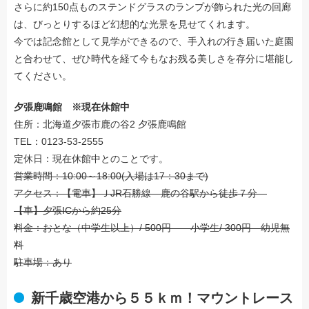
さらに約150点ものステンドグラスのランプが飾られた光の回廊
は、びっとりするほど幻想的な光景を見せてくれます。
今では記念館として見学ができるので、手入れの行き届いた庭園
と合わせて、ぜひ時代を経て今もなお残る美しさを存分に堪能し
てください。
夕張鹿鳴館 ※現在休館中
住所：北海道夕張市鹿の谷2 夕張鹿鳴館
TEL：0123-53-2555
定休日：現在休館中とのことです。
営業時間：10:00～18:00(入場は17：30まで)
アクセス：【電車】ＪJR石勝線 鹿の谷駅から徒歩７分
【車】夕張ICから約25分
料金：おとな（中学生以上）/ 500円 小学生/ 300円 幼児無
料
駐車場：あり
新千歳空港から５５ｋｍ！マウントレース