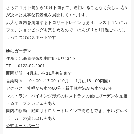
さらに４月下旬から10月下旬まで、途切れることなく美しい花々
が次々と見事な花景色を展開してくれます。
広大な園内を周遊するトロリートレインもあり、レストランにカ
フェ、ショッピングも楽しめるので、のんびりと1日過ごすのに
うってつけのスポットです。
ゆにガーデン
住所：北海道夕張郡由仁町伏見134-2
TEL：0123-82-2001
開園期間：4月末から11月初旬まで
営業時間：10：00～17:00（10月・11月は16：00閉園）
アクセス：札幌から車で50分・新千歳空港から車で35分
レストラン：バイキング形式のレストランの他にガーデンを見渡
せるオープンカフェもあり
園内の移動：庭園はトロリートレインで周遊もでき、車いすやベ
ビーカーの貸し出しもあり
公式ホームページ