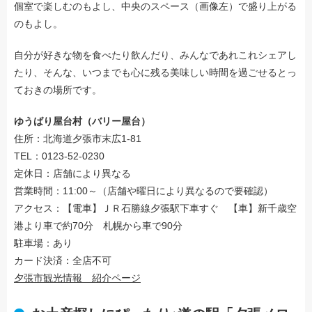
個室で楽しむのもよし、中央のスペース（画像左）で盛り上がる
のもよし。
自分が好きな物を食べたり飲んだり、みんなであれこれシェアし
たり、そんな、いつまでも心に残る美味しい時間を過ごせるとっ
ておきの場所です。
ゆうばり屋台村（バリー屋台）
住所：北海道夕張市末広1-81
TEL：0123-52-0230
定休日：店舗により異なる
営業時間：11:00～（店舗や曜日により異なるので要確認）
アクセス：【電車】ＪＲ石勝線夕張駅下車すぐ 【車】新千歳空
港より車で約70分 札幌から車で90分
駐車場：あり
カード決済：全店不可
夕張市観光情報 紹介ページ