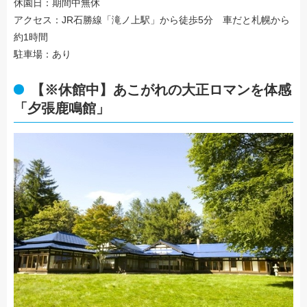
休園日：期間中無休
アクセス：JR石勝線「滝ノ上駅」から徒歩5分 車だと札幌から
約1時間
駐車場：あり
【※休館中】あこがれの大正ロマンを体感
「夕張鹿鳴館」