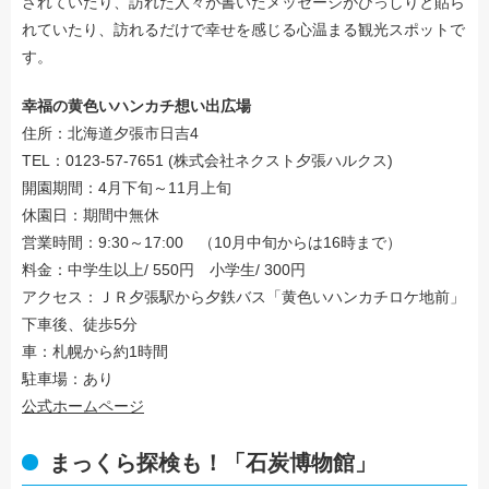
されていたり、訪れた人々が書いたメッセージがびっしりと貼ら
れていたり、訪れるだけで幸せを感じる心温まる観光スポットで
す。
幸福の黄色いハンカチ想い出広場
住所：北海道夕張市日吉4
TEL：0123-57-7651 (株式会社ネクスト夕張ハルクス)
開園期間：4月下旬～11月上旬
休園日：期間中無休
営業時間：9:30～17:00 （10月中旬からは16時まで）
料金：中学生以上/ 550円 小学生/ 300円
アクセス：ＪＲ夕張駅から夕鉄バス「黄色いハンカチロケ地前」
下車後、徒歩5分
車：札幌から約1時間
駐車場：あり
公式ホームページ
まっくら探検も！「石炭博物館」