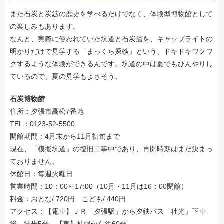
また石炭と炭鉱の歴史を学べるだけでなく、体験型博物館として
の楽しみもあります。
なんと、実際に使われていた坑道と石炭層を、キャップライトの
明かりだけで見学する「まっくら探検」という、ドキドキワクワ
クするような体験ができるんです。坑道の中は夏でもひんやりし
ているので、夏の見学もよさそう。
石炭博物館
住所：夕張市高松7番地
TEL：0123-52-5500
開館期間：4月末から11月初旬まで
現在、「模擬坑道」の復旧工事中であり、再開時期はまだ決まっ
ておりません。
休館日：毎週火曜日
営業時間：10：00～17:00（10月・11月は16：00閉館）
料金：おとな/ 720円 こども/ 440円
アクセス：【電車】ＪＲ「夕張駅」から夕鉄バス「社光」下車
後、徒歩5分 【車】札幌から約60分