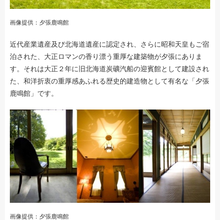
画像提供：夕張鹿鳴館
近代産業遺産及び北海道遺産に認定され、さらに昭和天皇もご宿
泊された、大正ロマンの香り漂う重厚な建築物が夕張にありま
す。それは大正２年に旧北海道炭礦汽船の迎賓館として建設され
た、和洋折衷の重厚感あふれる歴史的建造物として有名な「夕張
鹿鳴館」です。
画像提供：夕張鹿鳴館