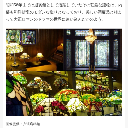
昭和58年までは迎賓館として活躍していたその荘厳な建物は、内
部も和洋折衷のモダンな造りとなっており、美しい調度品と相ま
って大正ロマンのドラマの世界に迷い込んだかのよう。
画像提供：夕張鹿鳴館