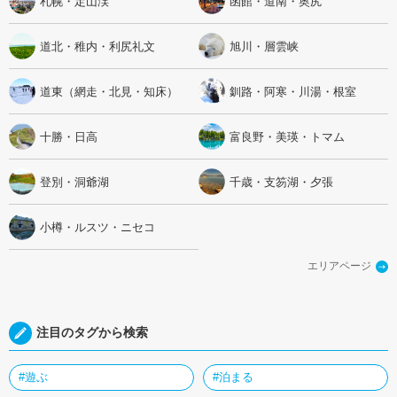
札幌・定山渓
函館・道南・奥尻
道北・稚内・利尻礼文
旭川・層雲峡
道東（網走・北見・知床）
釧路・阿寒・川湯・根室
十勝・日高
富良野・美瑛・トマム
登別・洞爺湖
千歳・支笏湖・夕張
小樽・ルスツ・ニセコ
エリアページ
注目のタグから検索
#遊ぶ
#泊まる