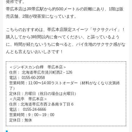
発祥です。
帯広本店はJR帯広駅から約500メートルの距離にあり、1階は販
売店舗、2階が喫茶室になっています。
こちらのおすすめは、帯広本店限定スイーツ「サクサクパイ」！
購入してから3時間以内に食べてください、と謳っているよう
に、時間が経たないうちに食べると、パイ生地のサクサク感がな
んとも言えないおいしさです！
＜ジンギスカン白樺 帯広本店＞
住所： 北海道帯広市清川町西2－126
電話： 0155-60-2058
営業時間：11:00〜14:00ラストオーダー（材料がなくなり次第終
了）
定休日：月曜日（祝日の場合は火曜日）
＜六花亭 帯広本店＞
住所：北海道帯広市西２条南９丁目６
電話： 0155-24-6666
営業時間：9：00～19：00
定休日：無休