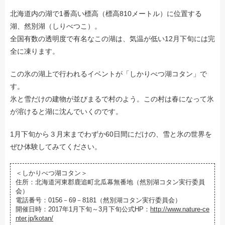
北海道内の湖で1番高い標高（標高810メートル）に位置する
湖、然別湖（しりべつこ）。
全国有数の透明度で有名なこの湖は、気温が低い12月下旬には完
全に凍ります。
この氷の湖上で行われるイベントが「しかりべつ湖コタン」で
す。
氷と雪だけの建物が並びまるで村のよう。この村は春になって氷
が溶けると湖に沈んでいくのです。
1月下旬から３月末までわずか60日間にだけの、雪と氷の世界を
ぜひ体験してみてください。
＜しかりべつ湖コタン＞
住所：北海道河東郡鹿追町北瓜幕無番地（然別湖コタン実行委員
会）
電話番号：0156－69－8181（然別湖コタン実行委員会）
開催日時：2017年1月下旬～3月下旬公式HP：
http://www.nature-ce
nter.jp/kotan/