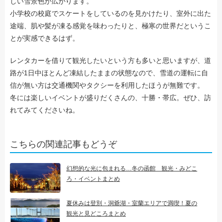
しい雪景色が広がります。
小学校の校庭でスケートをしているのを見かけたり、室外に出た
途端、肌や髪が凍る感覚を味わったりと、極寒の世界だというこ
とが実感できるはず。
レンタカーを借りて観光したいという方も多いと思いますが、道
路が1日中ほとんど凍結したままの状態なので、雪道の運転に自
信が無い方は交通機関やタクシーを利用したほうが無難です。
冬には楽しいイベントが盛りだくさんの、十勝・帯広。ぜひ、訪
れてみてくださいね。
こちらの関連記事もどうぞ
幻想的な光に包まれる…冬の函館 観光・みどこ
ろ・イベントまとめ
夏休みは登別・洞爺湖・室蘭エリアで満喫！夏の
観光と見どころまとめ