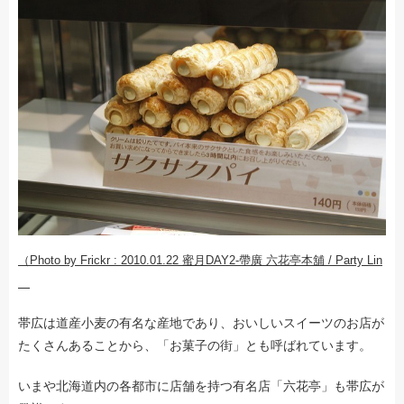
（Photo by Frickr : 2010.01.22 蜜月DAY2-帶廣 六花亭本舖 / Party Lin
帯広は道産小麦の有名な産地であり、おいしいスイーツのお店が
たくさんあることから、「お菓子の街」とも呼ばれています。
いまや北海道内の各都市に店舗を持つ有名店「六花亭」も帯広が