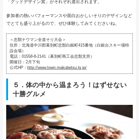
「グッドデザイン賞」がそれぞれ選出されます。
参加者の熱いパフォーマンスや面白おかしいそりのデザインなど
でとても盛り上がるので、ぜひ体験してみてくださいね。
＜忠類ナウマン全道そり大会＞
住所：北海道中川郡幕別町忠類白銀町415番地（白銀台スキー場特
設会場）
電話：01558-8-2141（幕別町商工会忠類支所）
開催日：2月下旬
公式HP：
http://www.town.makubetsu.lg.jp/
５．体の中から温まろう！はずせない
十勝グルメ