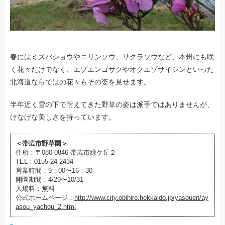
春にはミズバショウやニリンソウ、サクラソウなど、本州にも咲
く花々だけでなく、エゾエンゴサクやオクエゾサイシンといった
北海道ならではの花々もその姿を見せます。
半年近く雪の下で耐えてきた野草の姿は派手ではありませんが、
けなげな美しさを持っています。
＜帯広市野草園＞
住所：〒080-0846 帯広市緑ケ丘２
TEL：0155-24-2434
営業時間：9：00〜16：30
開園期間：4/29〜10/31
入場料：無料
公式ホームページ：
http://www.city.obihiro.hokkaido.jp/yasouen/ay
asou_yachou_2.html