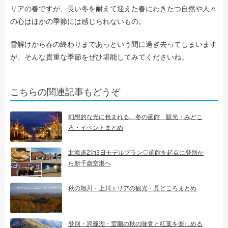
リアの春ですが、長い冬を耐えて迎えた春にわきたつ自然や人々
の心はほかの季節には感じられないもの。
雪解けから春の終わりまであっという間に過ぎ去ってしまいます
が、そんな貴重な季節をぜひ堪能してみてくださいね。
こちらの関連記事もどうぞ
幻想的な光に包まれる…冬の函館 観光・みどこ
ろ・イベントまとめ
北海道2泊3日モデルプラン♡函館を起点に登別か
ら新千歳空港へ
秋の旭川・上川エリアの観光・見どころまとめ
登別・洞爺湖・室蘭の秋の味覚と紅葉を楽しめる