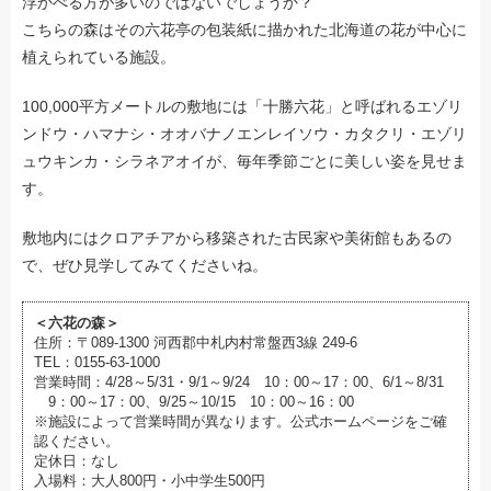
浮かべる方が多いのではないでしょうか？
こちらの森はその六花亭の包装紙に描かれた北海道の花が中心に
植えられている施設。
100,000平方メートルの敷地には「十勝六花」と呼ばれるエゾリ
ンドウ・ハマナシ・オオバナノエンレイソウ・カタクリ・エゾリ
ュウキンカ・シラネアオイが、毎年季節ごとに美しい姿を見せま
す。
敷地内にはクロアチアから移築された古民家や美術館もあるの
で、ぜひ見学してみてくださいね。
＜六花の森＞
住所：〒089-1300 河西郡中札内村常盤西3線 249-6
TEL：0155-63-1000
営業時間：4/28～5/31・9/1～9/24 10：00～17：00、6/1～8/31
9：00～17：00、9/25～10/15 10：00～16：00
※施設によって営業時間が異なります。公式ホームページをご確
認ください。
定休日：なし
入場料：大人800円・小中学生500円