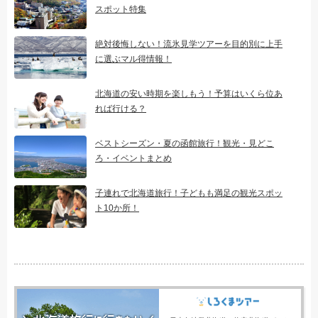
スポット特集
絶対後悔しない！流氷見学ツアーを目的別に上手
に選ぶマル得情報！
北海道の安い時期を楽しもう！予算はいくら位あ
れば行ける？
ベストシーズン・夏の函館旅行！観光・見どこ
ろ・イベントまとめ
子連れで北海道旅行！子どもも満足の観光スポッ
ト10か所！