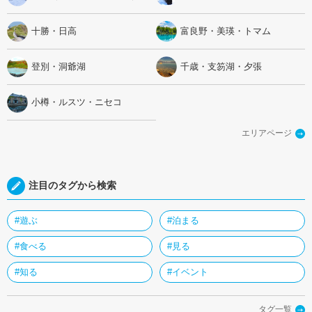
十勝・日高
富良野・美瑛・トマム
登別・洞爺湖
千歳・支笏湖・夕張
小樽・ルスツ・ニセコ
エリアページ
注目のタグから検索
#遊ぶ
#泊まる
#食べる
#見る
#知る
#イベント
タグ一覧