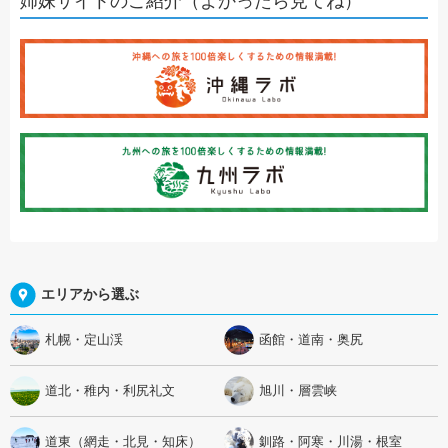
姉妹サイトのご紹介（よかったら見てね）
エリアから選ぶ
札幌・定山渓
函館・道南・奥尻
道北・稚内・利尻礼文
旭川・層雲峡
道東（網走・北見・知床）
釧路・阿寒・川湯・根室