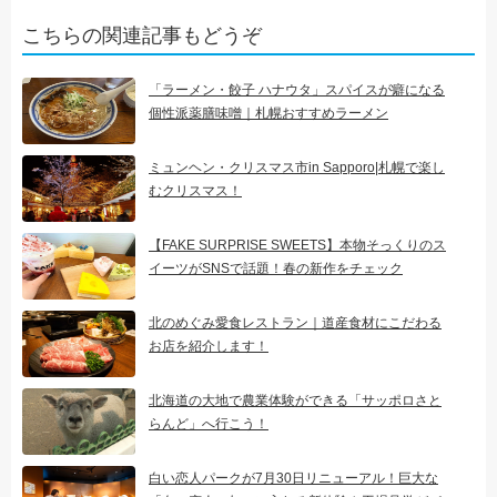
こちらの関連記事もどうぞ
「ラーメン・餃子 ハナウタ」スパイスが癖になる
個性派薬膳味噌｜札幌おすすめラーメン
ミュンヘン・クリスマス市in Sapporo|札幌で楽し
むクリスマス！
【FAKE SURPRISE SWEETS】本物そっくりのス
イーツがSNSで話題！春の新作をチェック
北のめぐみ愛食レストラン｜道産食材にこだわる
お店を紹介します！
北海道の大地で農業体験ができる「サッポロさと
らんど」へ行こう！
白い恋人パークが7月30日リニューアル！巨大な