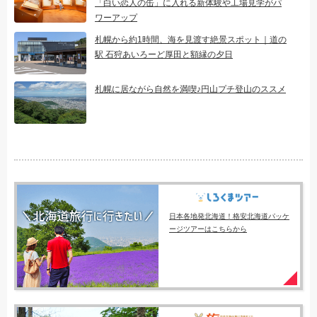
「白い恋人の缶」に入れる新体験や工場見学がパ
ワーアップ
札幌から約1時間、海を見渡す絶景スポット｜道の
駅 石狩あいろーど厚田と額縁の夕日
札幌に居ながら自然を満喫♪円山プチ登山のススメ
日本各地発北海道！格安北海道パッケ
ージツアーはこちらから