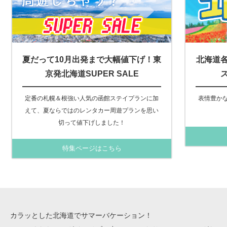
夏だって10月出発まで大幅値下げ！東
北海道
京発北海道SUPER SALE
定番の札幌＆根強い人気の函館ステイプランに加
表情豊か
えて、夏ならではのレンタカー周遊プランを思い
切って値下げしました！
特集ページはこちら
カラッとした北海道でサマーバケーション！