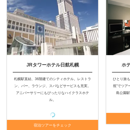
JRタワーホテル日航札幌
ホ
札幌駅直結、36階建てのシティホテル。レストラ
ひとり旅も
ン、バー、ラウンジ、スパなどサービスも充実。
視”でツア
アニバーサリーにもぴったりなハイクラスホテ
島公園駅
ル。
宿泊ツアーをチェック