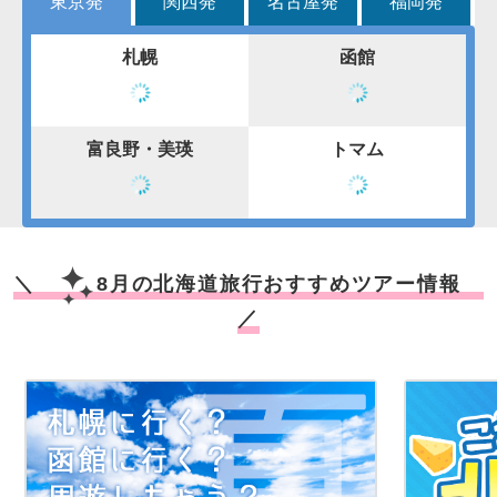
東京発
関西発
名古屋発
福岡発
札幌
函館
富良野・美瑛
トマム
＼
8月の北海道旅行おすすめツアー情報
／