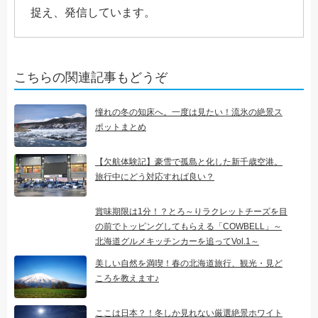
捉え、発信しています。
こちらの関連記事もどうぞ
憧れの冬の知床へ。一度は見たい！流氷の絶景ス
ポットまとめ
【欠航体験記】豪雪で孤島と化した新千歳空港。
旅行中にどう対応すれば良い？
賞味期限は1分！？とろ～りラクレットチーズを目
の前でトッピングしてもらえる「COWBELL」～
北海道グルメキッチンカーを追ってVol.1～
美しい自然を満喫！春の北海道旅行、観光・見ど
ころを教えます♪
ここは日本？！冬しか見れない厳選絶景ホワイト