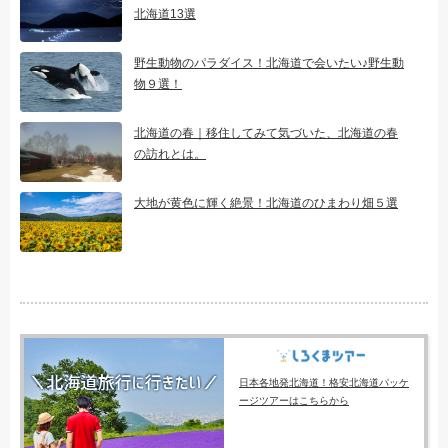
北海道13選
野生動物のパラダイス！北海道で会いたい♪野生動
物９選！
北海道の春｜移住してみて気づいた、北海道の春
の訪れとは。
大地が黄色に輝く絶景！北海道のひまわり畑５選
日本各地発北海道！格安北海道パッケ
ージツアーはこちらから