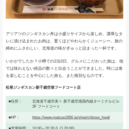
アツアツのジンギスカン丼は小盛りサイズから楽しめ、濃厚なタ
レに漬け込まれたお肉は、驚くほどやわらかくジューシー。旅の
締めにふさわしい、北海道の味がぎゅっと詰まった一杯です。
いかがでしたか？小樽での2泊3日、グルメにこだわった旅は、他
では味わえない絶品の数々と出会うことができました。時には食
を楽しむことを中心にした旅も、また格別なものです。
松尾ジンギスカン新千歳空港フードコート店
住所
北海道千歳市美々 新千歳空港国内線ターミナルビル
3F フードコート
HP
https://www.matsuo1956.jp/shop/chitose_food/
営業時間
10:00～20:30 (L.O.20:00)