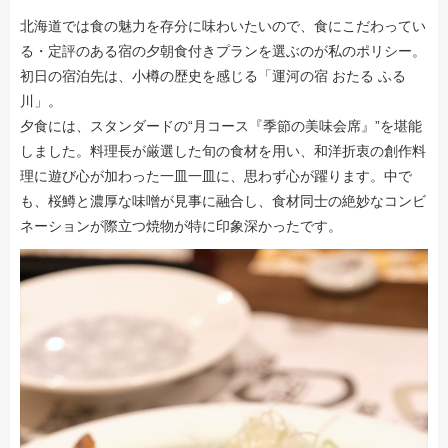
北海道では食の魅力を存分に味わいたいので、食にこだわってい
る・定評のある宿の夕朝食付きプランを選ぶのが私のポリシー。
初日の宿泊先は、小樽の歴史を感じる「運河の宿 おたる ふる
川」。
夕食には、スタンダードの“月コース『季節の美味会席』”を堪能
しました。料理長が厳選した旬の食材を用い、和洋折衷の創作料
理に遊び心が加わった一皿一皿に、思わず心が躍ります。中で
も、桜鱒と濃厚な味噌が見事に融合し、食材同士の絶妙なコンビ
ネーションが際立つ焼物が特に印象深かったです。