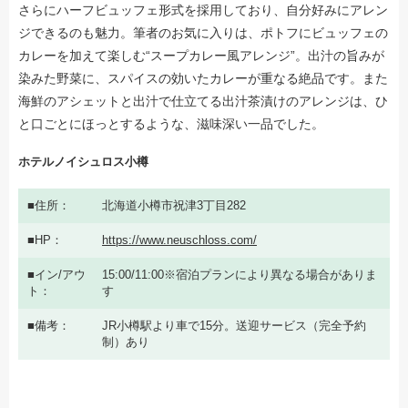
さらにハーフビュッフェ形式を採用しており、自分好みにアレン
ジできるのも魅力。筆者のお気に入りは、ポトフにビュッフェの
カレーを加えて楽しむ“スープカレー風アレンジ”。出汁の旨みが
染みた野菜に、スパイスの効いたカレーが重なる絶品です。また
海鮮のアシェットと出汁で仕立てる出汁茶漬けのアレンジは、ひ
と口ごとにほっとするような、滋味深い一品でした。
ホテルノイシュロス小樽
住所
北海道小樽市祝津3丁目282
HP
https://www.neuschloss.com/
イン/アウ
15:00/11:00※宿泊プランにより異なる場合がありま
ト
す
備考
JR小樽駅より車で15分。送迎サービス（完全予約
制）あり