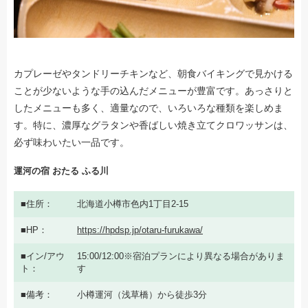
カプレーゼやタンドリーチキンなど、朝食バイキングで見かける
ことが少ないような手の込んだメニューが豊富です。あっさりと
したメニューも多く、適量なので、いろいろな種類を楽しめま
す。特に、濃厚なグラタンや香ばしい焼き立てクロワッサンは、
必ず味わいたい一品です。
運河の宿 おたる ふる川
住所
北海道小樽市色内1丁目2-15
HP
https://hpdsp.jp/otaru-furukawa/
イン/アウ
15:00/12:00※宿泊プランにより異なる場合がありま
ト
す
備考
小樽運河（浅草橋）から徒歩3分