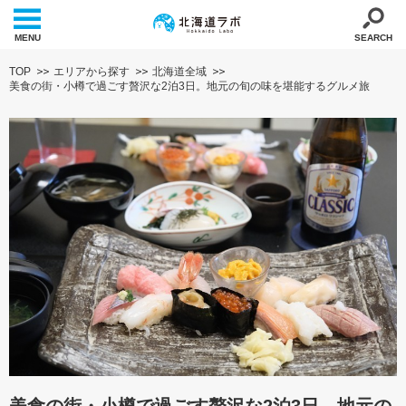
MENU
SEARCH
TOP
エリアから探す
北海道全域
美食の街・小樽で過ごす贅沢な2泊3日。地元の旬の味を堪能するグルメ旅