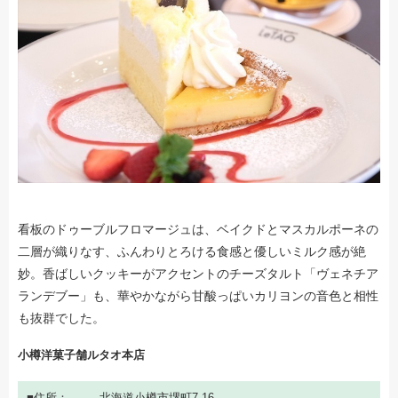
看板のドゥーブルフロマージュは、ベイクドとマスカルポーネの
二層が織りなす、ふんわりとろける食感と優しいミルク感が絶
妙。香ばしいクッキーがアクセントのチーズタルト「ヴェネチア
ランデブー」も、華やかながら甘酸っぱいカリヨンの音色と相性
も抜群でした。
小樽洋菓子舗ルタオ本店
住所
北海道小樽市堺町7-16