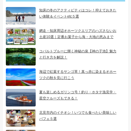
知床の冬のアクティビティはコレ！抑えておきた
い体験＆イベントetc５選
網走・知床周辺オホーツクエリアのハズさないお
土産10選｜定番お菓子から海・大地の恵みまで
コバルトブルーに輝く神秘の泉【神の子池】魅力
と行き方を解説！
海辺で紅葉するサンゴ草！真っ赤に染まるオホー
ツクの秋を見に行こう
夏も楽しめるガリンコ号！釣り・ホタテ漁見学・
星空クルーズもできる！
北見市内のイチオシ！いつでも食べたい美味しい
パフェ５選