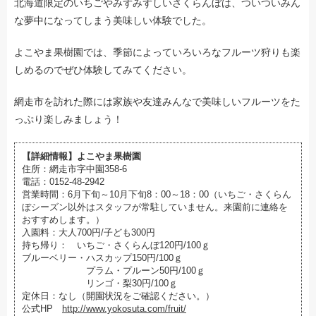
北海道限定のいちごやみずみずしいさくらんぼは、ついついみん
な夢中になってしまう美味しい体験でした。
よこやま果樹園では、季節によっていろいろなフルーツ狩りも楽
しめるのでぜひ体験してみてください。
網走市を訪れた際には家族や友達みんなで美味しいフルーツをた
っぷり楽しみましょう！
【詳細情報】よこやま果樹園
住所：網走市字中園358-6
電話：0152-48-2942
営業時間：6月下旬～10月下旬8：00～18：00（いちご・さくらん
ぼシーズン以外はスタッフが常駐していません。来園前に連絡を
おすすめします。）
入園料：大人700円/子ども300円
持ち帰り： いちご・さくらんぼ120円/100ｇ
ブルーベリー・ハスカップ150円/100ｇ
プラム・プルーン50円/100ｇ
リンゴ・梨30円/100ｇ
定休日：なし（開園状況をご確認ください。）
公式HP
http://www.yokosuta.com/fruit/