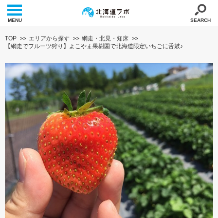
MENU
SEARCH
TOP
エリアから探す
網走・北見・知床
【網走でフルーツ狩り】よこやま果樹園で北海道限定いちごに舌鼓♪