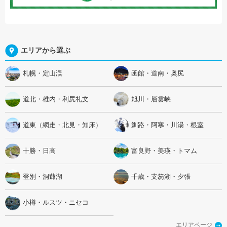
エリアから選ぶ
札幌・定山渓
函館・道南・奥尻
道北・稚内・利尻礼文
旭川・層雲峡
道東（網走・北見・知床）
釧路・阿寒・川湯・根室
十勝・日高
富良野・美瑛・トマム
登別・洞爺湖
千歳・支笏湖・夕張
小樽・ルスツ・ニセコ
エリアページ