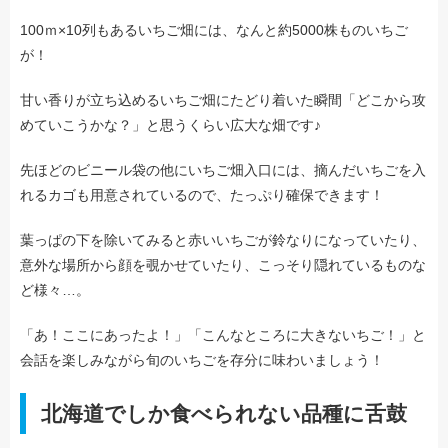
100ｍ×10列もあるいちご畑には、なんと約5000株ものいちご
が！
甘い香りが立ち込めるいちご畑にたどり着いた瞬間「どこから攻
めていこうかな？」と思うくらい広大な畑です♪
先ほどのビニール袋の他にいちご畑入口には、摘んだいちごを入
れるカゴも用意されているので、たっぷり確保できます！
葉っぱの下を除いてみると赤いいちごが鈴なりになっていたり、
意外な場所から顔を覗かせていたり、こっそり隠れているものな
ど様々…。
「あ！ここにあったよ！」「こんなところに大きないちご！」と
会話を楽しみながら旬のいちごを存分に味わいましょう！
北海道でしか食べられない品種に舌鼓