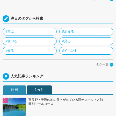
注目のタグから検索
#遊ぶ
#泊まる
#食べる
#見る
#知る
#イベント
タグ一覧
人気記事ランキング
昨日
1ヵ月
富良野・美瑛の地の良さが出ている観光スポットと時
間別モデルコース！