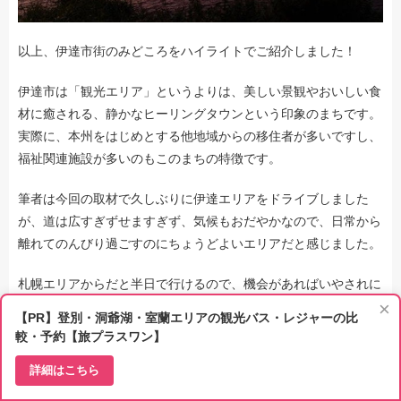
以上、伊達市街のみどころをハイライトでご紹介しました！
伊達市は「観光エリア」というよりは、美しい景観やおいしい食
材に癒される、静かなヒーリングタウンという印象のまちです。
実際に、本州をはじめとする他地域からの移住者が多いですし、
福祉関連施設が多いのもこのまちの特徴です。
筆者は今回の取材で久しぶりに伊達エリアをドライブしました
が、道は広すぎずせますぎず、気候もおだやかなので、日常から
離れてのんびり過ごすのにちょうどよいエリアだと感じました。
札幌エリアからだと半日で行けるので、機会があればいやされに
×
いらしてくださいね！
【PR】登別・洞爺湖・室蘭エリアの観光バス・レジャーの比
較・予約【旅プラスワン】
こちらの関連記事もどうぞ
詳細はこちら