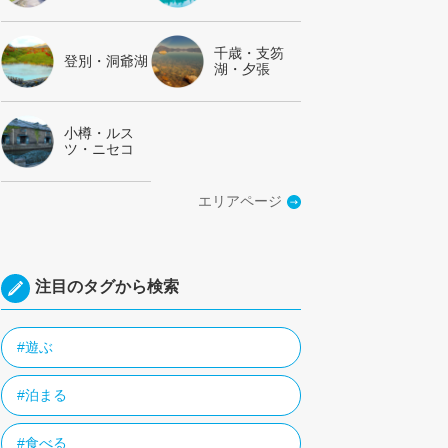
千歳・支笏
登別・洞爺湖
湖・夕張
小樽・ルス
ツ・ニセコ
エリアページ
注目のタグから検索
#遊ぶ
#泊まる
#食べる