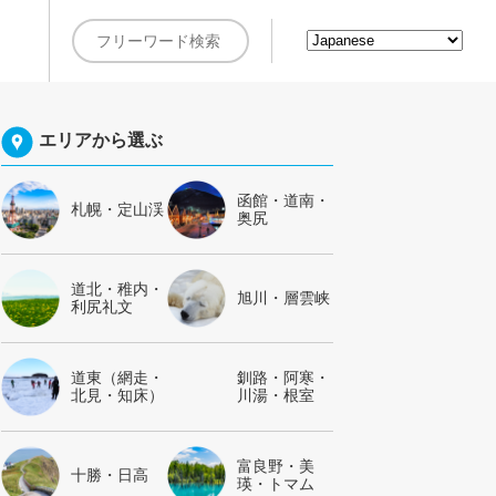
約
エリアから選ぶ
函館・道南・
札幌・定山渓
奥尻
道北・稚内・
旭川・層雲峡
利尻礼文
道東（網走・
釧路・阿寒・
北見・知床）
川湯・根室
富良野・美
十勝・日高
瑛・トマム