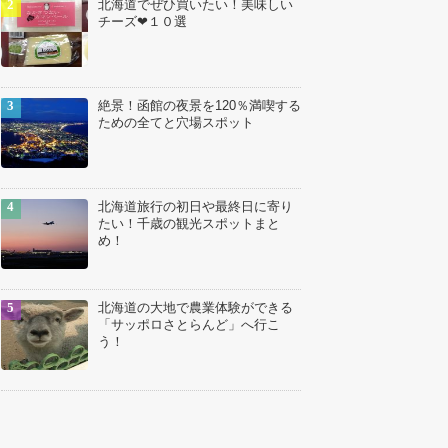
北海道でぜひ買いたい！美味しい
チーズ❤１０選
絶景！函館の夜景を120％満喫する
ための全てと穴場スポット
北海道旅行の初日や最終日に寄り
たい！千歳の観光スポットまと
め！
北海道の大地で農業体験ができる
「サッポロさとらんど」へ行こ
う！