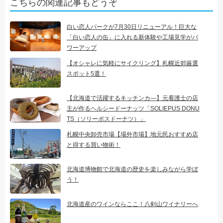
こちらの関連記事もどうぞ
白い恋人パークが7月30日リニューアル！巨大な
「白い恋人の缶」に入れる新体験や工場見学がパ
ワーアップ
【オシャレに気軽にサイクリング】札幌近郊厳選
スポット5選！
【北海道で活躍するキッチンカ―】元看護士の店
主が作るヘルシードーナッツ「SOLIEPUS DONU
TS（ソリーポスドーナツ）」
札幌中央卸売市場【場外市場】地元民おすすめ店
と得する買い物術！
北海道博物館で北海道の歴史を楽しみながら学ぼ
う！
北海道産のワインならここ！八剣山ワイナリーへ