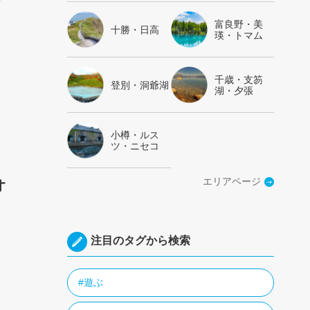
富良野・美
十勝・日高
瑛・トマム
千歳・支笏
登別・洞爺湖
湖・夕張
小樽・ルス
ツ・ニセコ
エリアページ
オ
注目のタグから検索
#遊ぶ