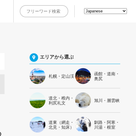
約
エリアから選ぶ
函館・道南・
札幌・定山渓
奥尻
道北・稚内・
旭川・層雲峡
利尻礼文
道東（網走・
釧路・阿寒・
北見・知床）
川湯・根室
の