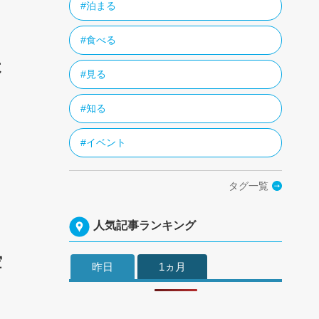
#泊まる
#食べる
よ
#見る
#知る
#イベント
タグ一覧
人気記事ランキング
空
昨日
1ヵ月