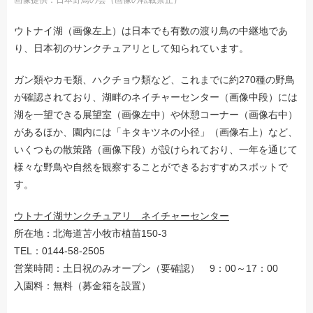
画像提供：日本野鳥の会（画像の転載禁止）
ウトナイ湖（画像左上）は日本でも有数の渡り鳥の中継地であ
り、日本初のサンクチュアリとして知られています。
ガン類やカモ類、ハクチョウ類など、これまでに約270種の野鳥
が確認されており、湖畔のネイチャーセンター（画像中段）には
湖を一望できる展望室（画像左中）や休憩コーナー（画像右中）
があるほか、園内には「キタキツネの小径」（画像右上）など、
いくつもの散策路（画像下段）が設けられており、一年を通じて
様々な野鳥や自然を観察することができるおすすめスポットで
す。
ウトナイ湖サンクチュアリ ネイチャーセンター
所在地：北海道苫小牧市植苗150-3
TEL：0144-58-2505
営業時間：土日祝のみオープン（要確認） 9：00～17：00
入園料：無料（募金箱を設置）