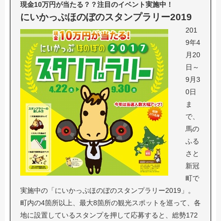
現金10万円が当たる？？注目のイベント実施中！
にいかっぷほのぼのスタンプラリー2019
201
9年4
月20
日～
9月3
0日
ま
で、
馬の
ふる
さと
新冠
町で
実施中の「にいかっぷほのぼのスタンプラリー2019」。
町内の4箇所以上、最大8箇所の観光スポットを巡って、各
地に設置しているスタンプを押して応募すると、総勢172