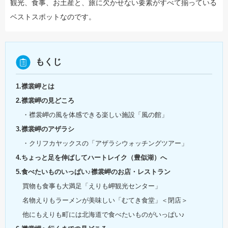
観光、食事、お土産と、旅に欠かせない要素がすべて揃っている
ベストスポットなのです。
もくじ
1.襟裳岬とは
2.襟裳岬の見どころ
・襟裳岬の風を体感できる楽しい施設「風の館」
3.襟裳岬のアザラシ
・クリフカヤックスの「アザラシウォッチングツアー」
4.ちょっと足を伸ばしてハートレイク（豊似湖）へ
5.食べたいものいっぱい♪襟裳岬のお店・レストラン
買物も食事も大満足「えりも岬観光センター」
名物えりもラーメンが美味しい「むてき食堂」＜閉店＞
他にもえりも町には北海道で食べたいものがいっぱい♪