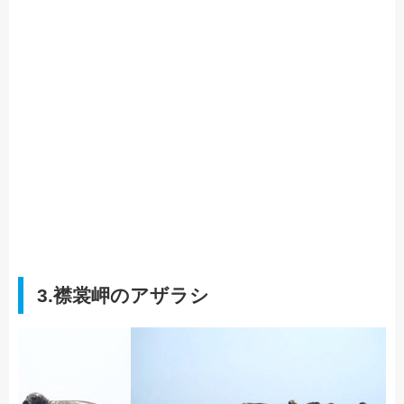
3.襟裳岬のアザラシ