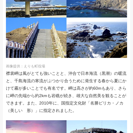
画像提供：えりも町役場
襟裳岬は風がとても強いことと、沖合で日本海流（黒潮）の暖流
と、千島海流の寒流がぶつかり合うために発生する春から夏にか
けて霧が多いことでも有名です。岬は高さが約60mもあり、さら
に岬の先端から約2kmも岩礁が続き、雄大な自然美を観ることが
できます。また、2010年に、国指定文化財「名勝ピリカ・ノカ
（美しい 形）」に指定されました。