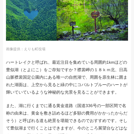
画像提供：えりも町役場
ハートレイクと呼ばれ、最近注目を集めている周囲約1kmほどの
豊似湖（とよにこ）をご存知ですか？襟裳岬の１８ｋｍ北、日高
山脈襟裳国定公園内にある唯一の自然湖で、周囲を原生林に囲ま
れた湖面は、上空から見ると緑の中にコバルトブルーのハートが
輝いていているような神秘的な光景を見ることができます。
また、湖に行くまでに通る黄金道路（国道336号の一部区間で名
称の由来は、黄金を敷き詰めるほど多額の費用がかかったからだ
そう）と呼ばれる道も絶景を堪能できるのでおすすめです。そし
て豊似湖まで行くことはできますが、今のところ展望台などはな