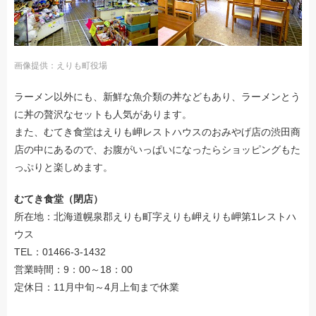
画像提供：えりも町役場
ラーメン以外にも、新鮮な魚介類の丼などもあり、ラーメンとう
に丼の贅沢なセットも人気があります。
また、むてき食堂はえりも岬レストハウスのおみやげ店の渋田商
店の中にあるので、お腹がいっぱいになったらショッピングもた
っぷりと楽しめます。
むてき食堂（閉店）
所在地：北海道幌泉郡えりも町字えりも岬えりも岬第1レストハ
ウス
TEL：01466-3-1432
営業時間：9：00～18：00
定休日：11月中旬～4月上旬まで休業