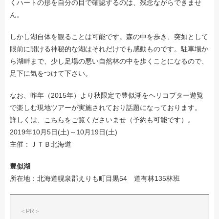
くハートの形を自分の目で確認するのは、残念ながらできませ
ん。
しかし湖自体を観ることは可能です。森の中を歩き、突如として
眼前に開ける神秘的な湖はそれだけでも感動ものです。駐車場か
ら湖畔まで、少し足場の悪い自然林の中を歩くことになるので、
足下に気をつけて下さい。
なお、昨年（2015年）より秋限定で豊似湖をヘリコプター遊覧
で楽しむ現地ツアーが実施されており話題になっております。
詳しくは、
こちら
をご覧くださいませ（予約も可能です）。
2019年10月5日(土)～10月19日(土)
主催：ＪＴＢ北海道
豊似湖
所在地：北海道幌泉郡えりも町目黒54 道有林135林班
＜PR＞