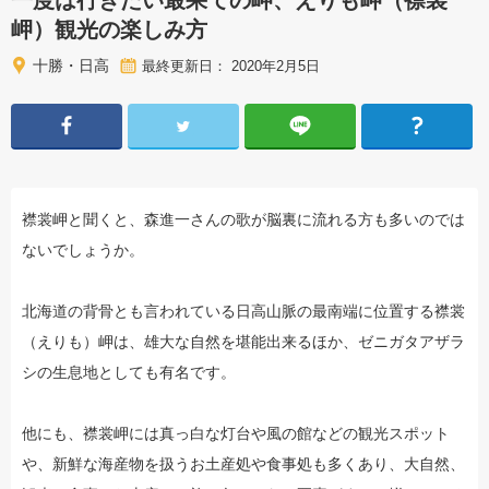
一度は行きたい最果ての岬、えりも岬（襟裳
岬）観光の楽しみ方
十勝・日高
最終更新日： 2020年2月5日
襟裳岬と聞くと、森進一さんの歌が脳裏に流れる方も多いのでは
ないでしょうか。
北海道の背骨とも言われている日高山脈の最南端に位置する襟裳
（えりも）岬は、雄大な自然を堪能出来るほか、ゼニガタアザラ
シの生息地としても有名です。
他にも、襟裳岬には真っ白な灯台や風の館などの観光スポット
や、新鮮な海産物を扱うお土産処や食事処も多くあり、大自然、