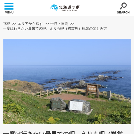
MENU
SEARCH
TOP
エリアから探す
十勝・日高
一度は行きたい最果ての岬、えりも岬（襟裳岬）観光の楽しみ方