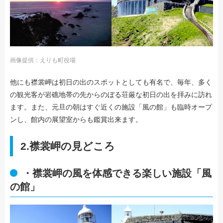
画像提供：えりも町役場
他にも襟裳岬は初日の出のスポットとしても有名で、毎年、多く
の観光客が岩礁地帯の先からのぼる荘厳な初日の出を拝みに訪れ
ます。また、元旦の朝はすぐ近くの施設「風の館」も臨時オープ
ンし、館内の展望室からも鑑賞出来ます。
2.襟裳岬の見どころ
・襟裳岬の風を体感できる楽しい施設「風
の館」