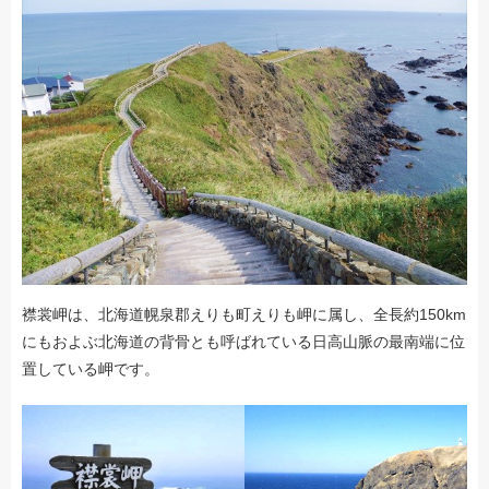
襟裳岬は、北海道幌泉郡えりも町えりも岬に属し、全長約150km
にもおよぶ北海道の背骨とも呼ばれている日高山脈の最南端に位
置している岬です。