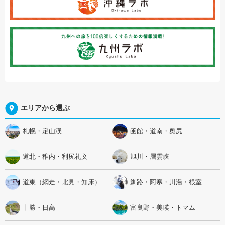
エリアから選ぶ
札幌・定山渓
函館・道南・奥尻
道北・稚内・利尻礼文
旭川・層雲峡
道東（網走・北見・知床）
釧路・阿寒・川湯・根室
十勝・日高
富良野・美瑛・トマム