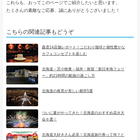
これらも、おってこのページでご紹介したいと思います。
たくさんの素敵なご応募、誠にありがとうございました！
こちらの関連記事もどうぞ
森彦14店舗レポート！こだわり珈琲と個性豊かな
カフェコンセプトを楽しむ
北海道・苫小牧東－福井・敦賀「新日本海フェリ
ー」約21時間の船旅の過ごし方
北海道の夜景が美しい都市5選
ついに夏がやってきた！北海道のおすすめ花火大
会６選！
北海道大好きさん必見！北海道旅行券って何？と