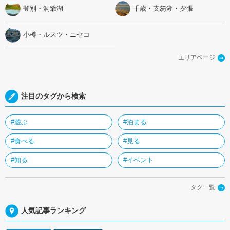
登別・洞爺湖
千歳・支笏湖・夕張
小樽・ルスツ・ニセコ
エリアページ
注目のタグから検索
#遊ぶ
#泊まる
#食べる
#見る
#知る
#イベント
タグ一覧
人気記事ランキング