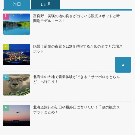
昨日
1ヵ月
富良野・美瑛の地の良さが出ている観光スポットと時
間別モデルコース！
絶景！函館の夜景を120％満喫するための全てと穴場ス
ポット
▲
北海道の大地で農業体験ができる「サッポロさとらん
ど」へ行こう！
北海道旅行の初日や最終日に寄りたい！千歳の観光ス
ポットまとめ！