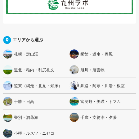
エリアから選ぶ
札幌・定山渓
函館・道南・奥尻
道北・稚内・利尻礼文
旭川・層雲峡
道東（網走・北見・知床）
釧路・阿寒・川湯・根室
十勝・日高
富良野・美瑛・トマム
登別・洞爺湖
千歳・支笏湖・夕張
小樽・ルスツ・ニセコ