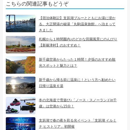
こちらの関連記事もどうぞ
【宿泊体験記】支笏湖ブルーとともにお湯に浸か
る。大正開湯の秘湯「丸駒温泉旅館」へ泊まって
きました
札幌から１時間圏内♪のどかな田園風景にのんびり
【新篠津村】のおすすめ！
新千歳空港からたった１時間！夕張のおすすめ観
光スポットと魅力とは？
新千歳から帰る前に温泉に！という方へ勧めたい
日帰り温泉６湯
冬の北海道で雪遊び♪「ノース・スノーランドin千
歳」は空港から15分！
支笏湖で春の夜を彩る光イベント「支笏湖 イルミ
ナ ヒストリア」初開催