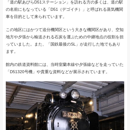
「道の駅あびらD51ステーション」を訪れる方の多くは、道の駅
の名前にもなっている「D51（デゴイチ）」と呼ばれる蒸気機関
車を目的として来られています。
この地区にはかつて追分機関区という大きな機関区があり、空知
地方や夕張から輸送される石炭を運ぶための中継地点の役割を担
っていました。また、「国鉄最後のSL」が走行した地でもあり
ます。
館内の鉄道資料館には、当時室蘭本線や夕張線などを走っていた
「D51320号機」や貴重な資料などが展示されています。