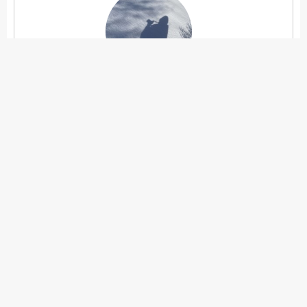
kino
大阪府生まれ。2020年4月に北海道に移住。国内
旅行業務取扱管理者、北海道移住後に北海道観光
マスターと北海道フードマイスターを取得。北海
道の魅力や食の豊かさなどをご紹介します。
こちらの関連記事もどうぞ
新千歳空港から好アクセス！「ノーザンホースパ
ーク」の楽しみ方｜大自然の中で名馬とふれあお