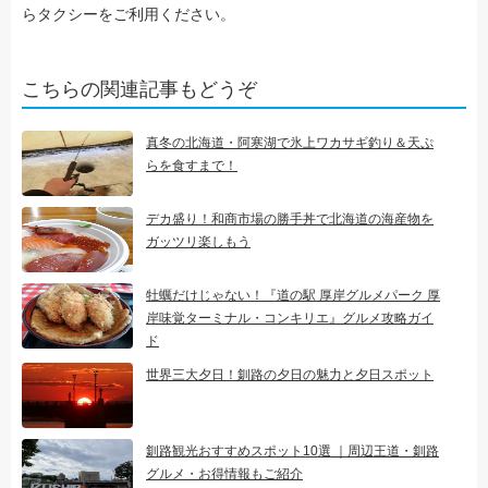
らタクシーをご利用ください。
こちらの関連記事もどうぞ
真冬の北海道・阿寒湖で氷上ワカサギ釣り＆天ぷ
らを食すまで！
デカ盛り！和商市場の勝手丼で北海道の海産物を
ガッツリ楽しもう
牡蠣だけじゃない！『道の駅 厚岸グルメパーク 厚
岸味覚ターミナル・コンキリエ』グルメ攻略ガイ
ド
世界三大夕日！釧路の夕日の魅力と夕日スポット
釧路観光おすすめスポット10選 ｜周辺王道・釧路
グルメ・お得情報もご紹介