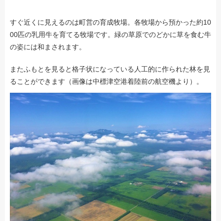
すぐ近くに見えるのは町営の育成牧場。各牧場から預かった約10
00匹の乳用牛を育てる牧場です。緑の草原でのどかに草を食む牛
の姿には和まされます。
またふもとを見ると格子状になっている人工的に作られた林を見
ることができます（画像は中標津空港着陸前の航空機より）。