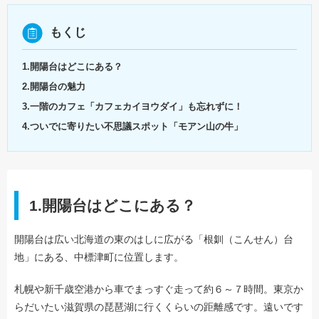
もくじ
1.開陽台はどこにある？
2.開陽台の魅力
3.一階のカフェ「カフェカイヨウダイ」も忘れずに！
4.ついでに寄りたい不思議スポット「モアン山の牛」
1.開陽台はどこにある？
開陽台は広い北海道の東のはしに広がる「根釧（こんせん）台
地」にある、中標津町に位置します。
札幌や新千歳空港から車でまっすぐ走って約６～７時間。東京か
らだいたい滋賀県の琵琶湖に行くくらいの距離感です。遠いです