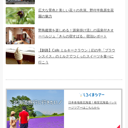
広大な景色と美しい花々の共演。野付半島原生花
園の魅力
野鳥鑑賞を楽しめる！源泉掛け流しの温泉付きオ
ーベルジュ「きらの宿すばる」宿泊レポート
【釧路】Cafe ミルキークラウン｜幻の牛「ブラウ
ンスイス」のミルクでつくったスイーツを食べに
行こう
日本各地発北海道！格安北海道パッケ
ージツアーはこちらから