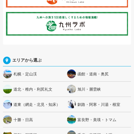
エリアから選ぶ
札幌・定山渓
函館・道南・奥尻
道北・稚内・利尻礼文
旭川・層雲峡
道東（網走・北見・知床）
釧路・阿寒・川湯・根室
十勝・日高
富良野・美瑛・トマム