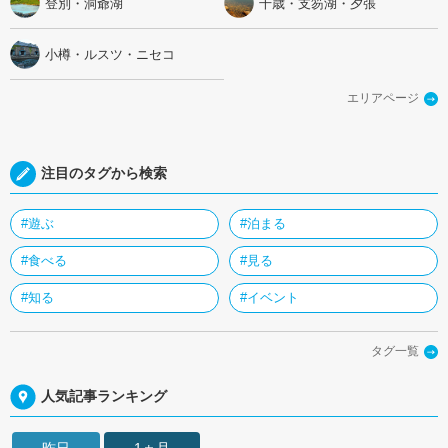
登別・洞爺湖
千歳・支笏湖・夕張
小樽・ルスツ・ニセコ
エリアページ
注目のタグから検索
#遊ぶ
#泊まる
#食べる
#見る
#知る
#イベント
タグ一覧
人気記事ランキング