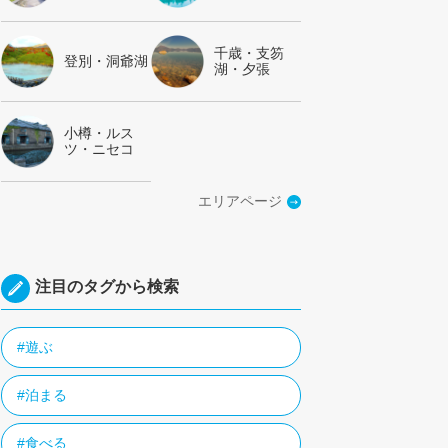
千歳・支笏
登別・洞爺湖
湖・夕張
小樽・ルス
ツ・ニセコ
エリアページ
注目のタグから検索
#遊ぶ
#泊まる
#食べる