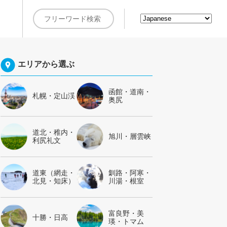
約
エリアから選ぶ
函館・道南・
札幌・定山渓
奥尻
道北・稚内・
旭川・層雲峡
利尻礼文
道東（網走・
釧路・阿寒・
北見・知床）
川湯・根室
富良野・美
十勝・日高
瑛・トマム