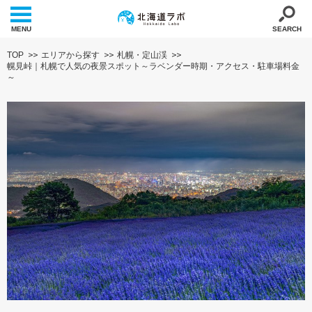
MENU
SEARCH
TOP
エリアから探す
札幌・定山渓
幌見峠｜札幌で人気の夜景スポット～ラベンダー時期・アクセス・駐車場料金
～