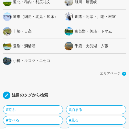
道北・稚内・利尻礼文
旭川・層雲峡
道東（網走・北見・知床）
釧路・阿寒・川湯・根室
十勝・日高
富良野・美瑛・トマム
登別・洞爺湖
千歳・支笏湖・夕張
小樽・ルスツ・ニセコ
エリアページ
注目のタグから検索
#遊ぶ
#泊まる
#食べる
#見る