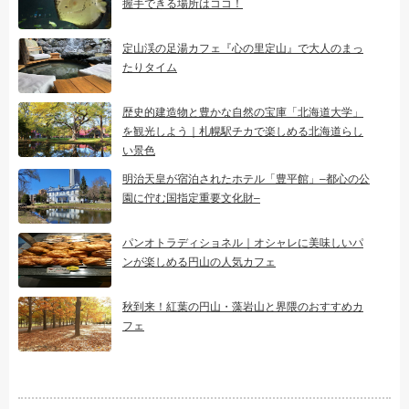
握手できる場所はココ！
定山渓の足湯カフェ『心の里定山』で大人のまっ
たりタイム
歴史的建造物と豊かな自然の宝庫「北海道大学」
を観光しよう｜札幌駅チカで楽しめる北海道らし
い景色
明治天皇が宿泊されたホテル「豊平館」–都心の公
園に佇む国指定重要文化財–
パンオトラディショネル｜オシャレに美味しいパ
ンが楽しめる円山の人気カフェ
秋到来！紅葉の円山・藻岩山と界隈のおすすめカ
フェ