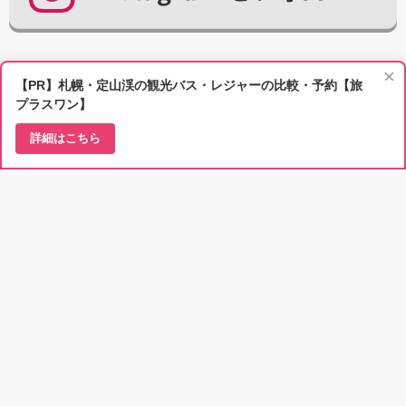
×
【PR】札幌・定山渓の観光バス・レジャーの比較・予約【旅
プラスワン】
北海道への旅を100倍楽しくするための情報満載!
詳細はこちら
北海道ラボは見る・知る・遊ぶ・食べる・泊まる・買う――数えきれな
い北海道での過ごし方を、私たちは一つずつピックアップ。長年の経験
を活かして取材し、撮影し、どこよりも詳しく、リアルに伝えていきま
す。
記事一覧
エリアから探す
ラボについて
広告掲載について
掲載希望
お問い合わせ