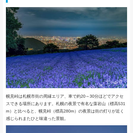
幌見峠は札幌市街の周縁エリア、車で約20～30分ほどでアクセ
スできる場所にあります。札幌の夜景で有名な藻岩山（標高531
m）と比べると、幌見峠（標高280m）の夜景は街の灯りが近く
感じられまたひと味違った景観。