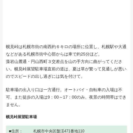
幌見峠は札幌市街の南西約６キロの場所に位置し、札幌駅や大通
などがある札幌市街中心部からは車で約25分ほど。
藻岩山麓通・円山西町３交差点を山の手方向に曲がってくださ
い。幌見峠展望駐車場直前の道は、夏は草が繁って見通しが悪い
のでスピードの出し過ぎには気を付けて。
駐車場の出入り口は一方通行。オートバイ・自転車の入場は不
可、また徒歩の入場は9：00～17：00のみ、夜景の時間帯はでき
ません。
幌見峠展望駐車場
住所
札幌市中央区盤渓471番地110