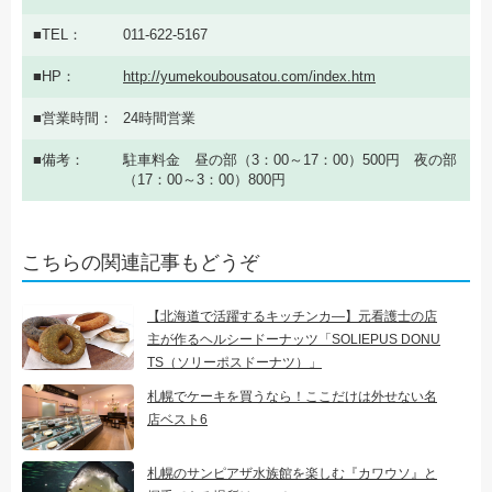
TEL
011-622-5167
HP
http://yumekoubousatou.com/index.htm
営業時間
24時間営業
備考
駐車料金 昼の部（3：00～17：00）500円 夜の部
（17：00～3：00）800円
こちらの関連記事もどうぞ
【北海道で活躍するキッチンカ―】元看護士の店
主が作るヘルシードーナッツ「SOLIEPUS DONU
TS（ソリーポスドーナツ）」
札幌でケーキを買うなら！ここだけは外せない名
店ベスト6
札幌のサンピアザ水族館を楽しむ『カワウソ』と