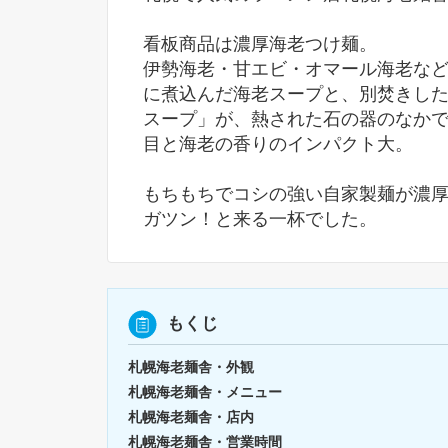
看板商品は濃厚海老つけ麺。
伊勢海老・甘エビ・オマール海老など
に煮込んだ海老スープと、別焚きし
スープ」が、熱された石の器のなか
目と海老の香りのインパクト大。
もちもちでコシの強い自家製麺が濃
ガツン！と来る一杯でした。
もくじ
札幌海老麺舎・外観
札幌海老麺舎・メニュー
札幌海老麺舎・店内
札幌海老麺舎・営業時間