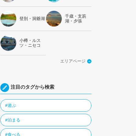
千歳・支笏
登別・洞爺湖
湖・夕張
小樽・ルス
ツ・ニセコ
エリアページ
注目のタグから検索
#遊ぶ
#泊まる
#食べる