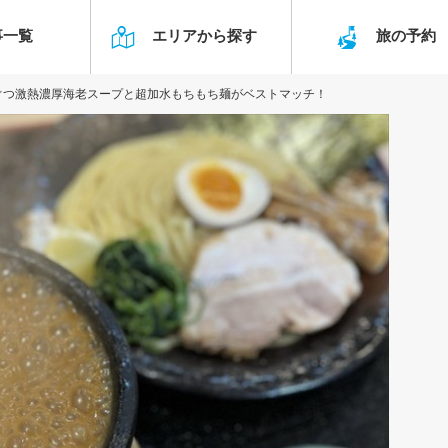
事一覧
エリアから探す
旅の予
ぐつ激熱濃厚海老スープと超加水もちもち麺がベストマッチ！