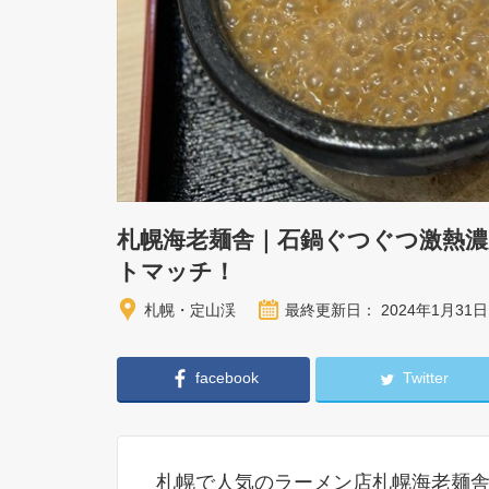
札幌海老麺舎｜石鍋ぐつぐつ激熱
トマッチ！
札幌・定山渓
最終更新日： 2024年1月31日
facebook
Twitter
札幌で人気のラーメン店札幌海老麺