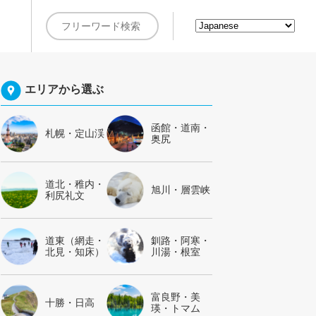
約
エリアから選ぶ
函館・道南・
札幌・定山渓
奥尻
道北・稚内・
旭川・層雲峡
利尻礼文
道東（網走・
釧路・阿寒・
北見・知床）
川湯・根室
富良野・美
十勝・日高
瑛・トマム