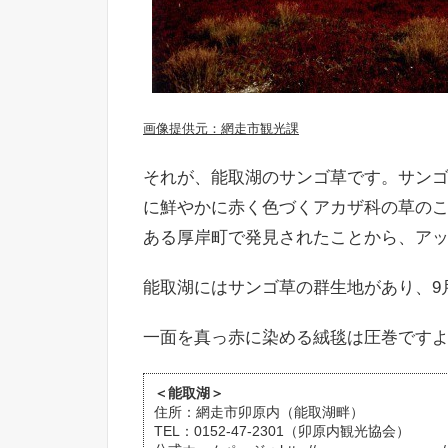
画像提供元：網走市観光課
それが、能取湖のサンゴ草です。サン
に鮮やかに赤く色づくアカザ科の草のこ
ある厚岸町で発見されたことから、ア
能取湖にはサンゴ草の群生地があり、9
一面を真っ赤に染める絨毯は圧巻です
＜能取湖＞
住所：網走市卯原内（能取湖畔）
TEL：0152-47-2301（卯原内観光協会）