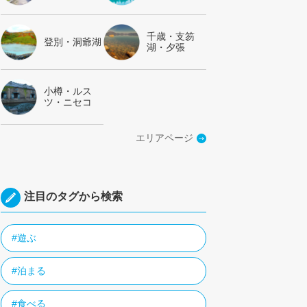
千歳・支笏
登別・洞爺湖
湖・夕張
小樽・ルス
ツ・ニセコ
エリアページ
注目のタグから検索
#遊ぶ
#泊まる
#食べる