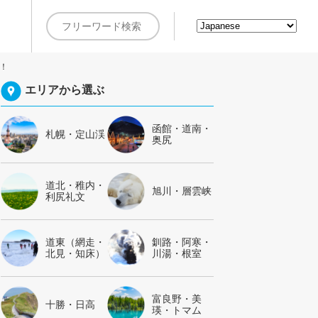
約
！
エリアから選ぶ
函館・道南・
札幌・定山渓
奥尻
道北・稚内・
旭川・層雲峡
利尻礼文
道東（網走・
釧路・阿寒・
北見・知床）
川湯・根室
富良野・美
十勝・日高
瑛・トマム