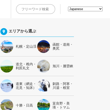
約
エリアから選ぶ
函館・道南・
札幌・定山渓
奥尻
道北・稚内・
旭川・層雲峡
利尻礼文
道東（網走・
釧路・阿寒・
北見・知床）
川湯・根室
富良野・美
十勝・日高
瑛・トマム