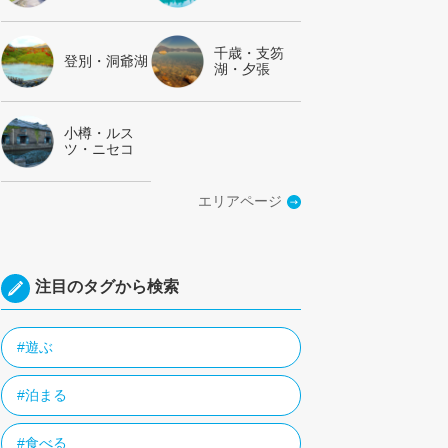
千歳・支笏
登別・洞爺湖
湖・夕張
小樽・ルス
ツ・ニセコ
エリアページ
注目のタグから検索
#遊ぶ
#泊まる
#食べる