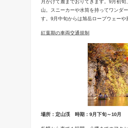
月かけて麓までおりてきます。9月初旬
山。スニーカーや水筒を持ってワンダ
す。9月中旬からは旭岳ロープウェーや
紅葉期の車両交通規制
場所：定山渓 時期：9月下旬～10月