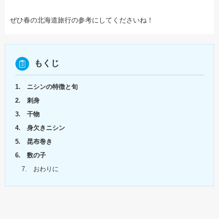
ぜひ春の北海道旅行の参考にしてくださいね！
もくじ
1. ニシンの特徴と旬
2. 刺身
3. 干物
4. 身欠きニシン
5. 昆布巻き
6. 数の子
7. おわりに