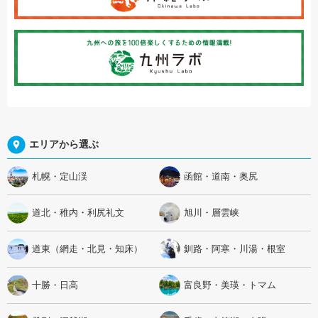
エリアから選ぶ
札幌・定山渓
函館・道南・奥尻
道北・稚内・利尻礼文
旭川・層雲峡
道東（網走・北見・知床）
釧路・阿寒・川湯・根室
十勝・日高
富良野・美瑛・トマム