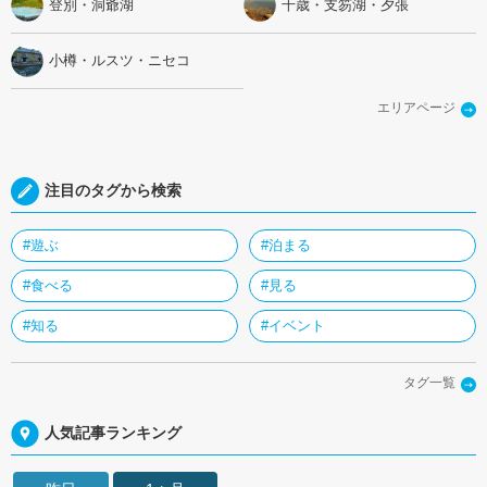
登別・洞爺湖
千歳・支笏湖・夕張
小樽・ルスツ・ニセコ
エリアページ
注目のタグから検索
#遊ぶ
#泊まる
#食べる
#見る
#知る
#イベント
タグ一覧
人気記事ランキング