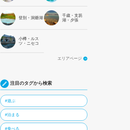
千歳・支笏
登別・洞爺湖
湖・夕張
小樽・ルス
ツ・ニセコ
エリアページ
注目のタグから検索
#遊ぶ
#泊まる
#食べる