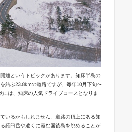
の開通というトピックがあります。知床半島の
結ぶ23.8kmの道路ですが、毎年10月下旬〜
秋には、知床の人気ドライブコースとなりま
きているかもしれません。道路の頂上にある知
残る羅臼岳や遠くに霞む国後島を眺めることが