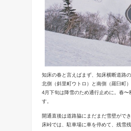
知床の春と言えばまず、知床横断道路
北側（斜里町ウトロ）と南側（羅臼町）を
4月下旬は降雪のため通行止めに。春〜
す。
開通直後は道路脇にまだまだ雪壁がで
床峠では、駐車場に車を停めて、残雪