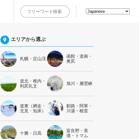
約
エリアから選ぶ
函館・道南・
札幌・定山渓
奥尻
道北・稚内・
旭川・層雲峡
利尻礼文
道東（網走・
釧路・阿寒・
北見・知床）
川湯・根室
富良野・美
十勝・日高
瑛・トマム