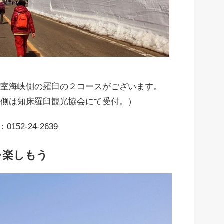
根室海峡側の羅臼の２コースがございます。
臼側は知床羅臼観光協会にて受付。）
2-24-2639
を楽しもう