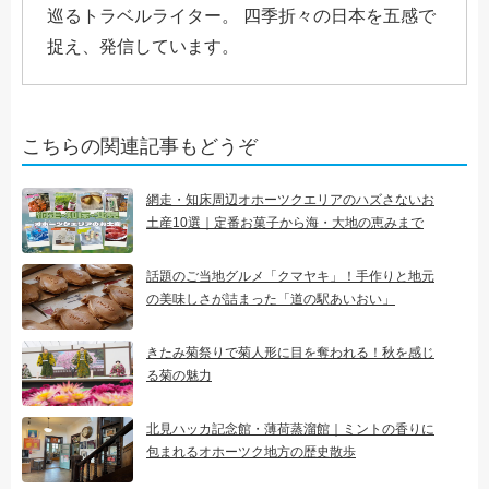
巡るトラベルライター。 四季折々の日本を五感で
捉え、発信しています。
こちらの関連記事もどうぞ
網走・知床周辺オホーツクエリアのハズさないお
土産10選｜定番お菓子から海・大地の恵みまで
話題のご当地グルメ「クマヤキ」！手作りと地元
の美味しさが詰まった「道の駅あいおい」
きたみ菊祭りで菊人形に目を奪われる！秋を感じ
る菊の魅力
北見ハッカ記念館・薄荷蒸溜館｜ミントの香りに
包まれるオホーツク地方の歴史散歩