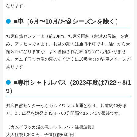
なります。
■車（6月〜10月/お盆シーズンを除く）
知床自然センターより約20km、知床公園線（道道93号線）を進
み、アクセスできます。お盆の期間は通行不可です。途中から未
舗装路になりますが、よく整備された林道なので心配いりませ
ん。カムイワッカ湯の滝のすぐ近くに10数台分の駐車スペースが
あります。
■専用シャトルバス（2023年度は7/22～8/1
9）
知床自然センターからカムイワッカ直通となり、片道約40分ほ
ど。8：15発を始発に45分～60分間隔で15：45が最終です。
【カムイワッカ湯の滝シャトルバス往復運賃】
大人往復1,300 円、子供往復650 円