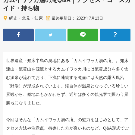
カムイワッカ湯の滝Q&A｜アクセス・コースガ
イド・持ち物
網走・北見・知床
最終更新日： 2023年7月13日
世界遺産・知床半島の奥地にある「カムイワッカ湯の滝」。知床
連山・硫黄山を源流とするカムイワッカ川には硫黄成分を多く含
む源泉が流れており、下流に連続する滝壺には天然の露天風呂
（野湯）が形成されています。滝自体が温泉となっている珍しい
景観から、僻地にもかかわらず、近年は多くの観光客で賑わう景
勝地になりました。
今回はそんな「カムイワッカ湯の滝」の魅力をはじめとして、ア
クセス方法や注意点、持参した方が良いものなど、Q&A形式でご