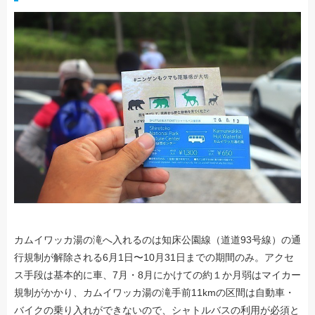
カムイワッカ湯の滝へ入れるのは知床公園線（道道93号線）の通
行規制が解除される6月1日〜10月31日までの期間のみ。アクセ
ス手段は基本的に車、7月・8月にかけての約１か月弱はマイカー
規制がかかり、カムイワッカ湯の滝手前11kmの区間は自動車・
バイクの乗り入れができないので、シャトルバスの利用が必須と