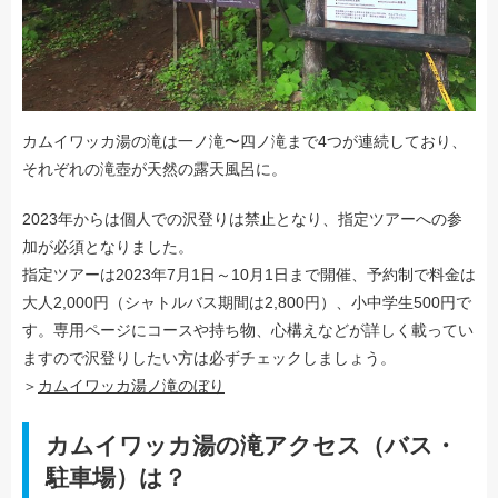
カムイワッカ湯の滝は一ノ滝〜四ノ滝まで4つが連続しており、
それぞれの滝壺が天然の露天風呂に。
2023年からは個人での沢登りは禁止となり、指定ツアーへの参
加が必須となりました。
指定ツアーは2023年7月1日～10月1日まで開催、予約制で料金は
大人2,000円（シャトルバス期間は2,800円）、小中学生500円で
す。専用ページにコースや持ち物、心構えなどが詳しく載ってい
ますので沢登りしたい方は必ずチェックしましょう。
＞
カムイワッカ湯ノ滝のぼり
カムイワッカ湯の滝アクセス（バス・
駐車場）は？