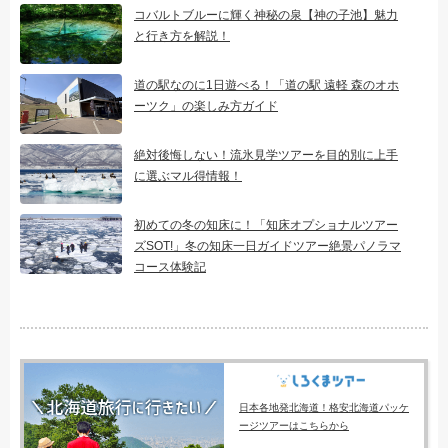
コバルトブルーに輝く神秘の泉【神の子池】魅力
と行き方を解説！
道の駅なのに1日遊べる！「道の駅 遠軽 森のオホ
ーツク」の楽しみ方ガイド
絶対後悔しない！流氷見学ツアーを目的別に上手
に選ぶマル得情報！
初めての冬の知床に！「知床オプショナルツアー
ズSOT!」冬の知床一日ガイドツアー絶景パノラマ
コース体験記
日本各地発北海道！格安北海道パッケ
ージツアーはこちらから