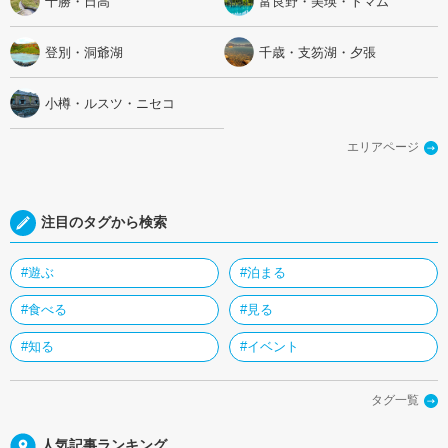
十勝・日高
富良野・美瑛・トマム
登別・洞爺湖
千歳・支笏湖・夕張
小樽・ルスツ・ニセコ
エリアページ
注目のタグから検索
#遊ぶ
#泊まる
#食べる
#見る
#知る
#イベント
タグ一覧
人気記事ランキング