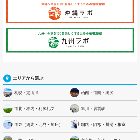
エリアから選ぶ
札幌・定山渓
函館・道南・奥尻
道北・稚内・利尻礼文
旭川・層雲峡
道東（網走・北見・知床）
釧路・阿寒・川湯・根室