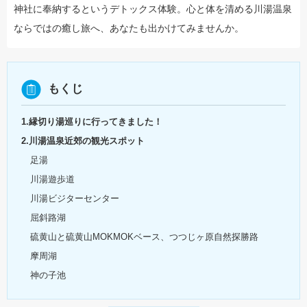
神社に奉納するというデトックス体験。心と体を清める川湯温泉
ならではの癒し旅へ、あなたも出かけてみませんか。
もくじ
1.縁切り湯巡りに行ってきました！
2.川湯温泉近郊の観光スポット
足湯
川湯遊歩道
川湯ビジターセンター
屈斜路湖
硫黄山と硫黄山MOKMOKベース、つつじヶ原自然探勝路
摩周湖
神の子池