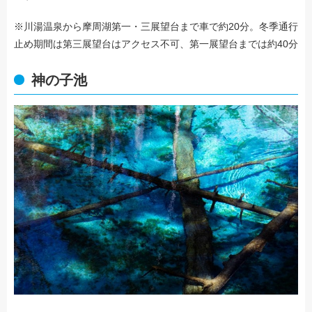
※川湯温泉から摩周湖第一・三展望台まで車で約20分。冬季通行
止め期間は第三展望台はアクセス不可、第一展望台までは約40分
神の子池