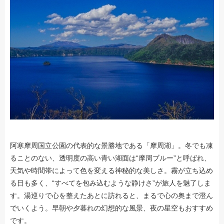
阿寒摩周国立公園の代表的な景勝地である「摩周湖」。冬でも凍
ることのない、透明度の高い青い湖面は“摩周ブルー”と呼ばれ、
天気や時間帯によって色を変える神秘的な美しさ。霧が立ち込め
る日も多く、“すべてを包み込むような静けさ”が旅人を魅了しま
す。湯巡りで心を整えたあとに訪れると、まるで心の奥まで澄ん
でいくよう。早朝や夕暮れの幻想的な風景、夜の星空もおすすめ
です。