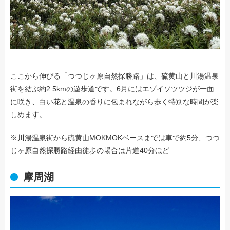
ここから伸びる「つつじヶ原自然探勝路」は、硫黄山と川湯温泉
街を結ぶ約2.5kmの遊歩道です。6月にはエゾイソツツジが一面
に咲き、白い花と温泉の香りに包まれながら歩く特別な時間が楽
しめます。
※川湯温泉街から硫黄山MOKMOKベースまでは車で約5分、つつ
じヶ原自然探勝路経由徒歩の場合は片道40分ほど
摩周湖