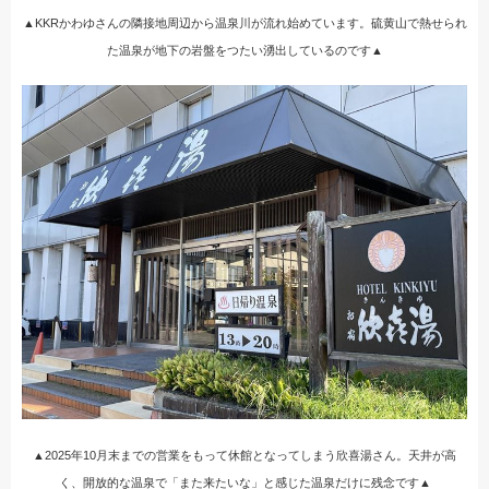
▲KKRかわゆさんの隣接地周辺から温泉川が流れ始めています。硫黄山で熱せられ
た温泉が地下の岩盤をつたい湧出しているのです▲
▲2025年10月末までの営業をもって休館となってしまう欣喜湯さん。天井が高
く、開放的な温泉で「また来たいな」と感じた温泉だけに残念です▲