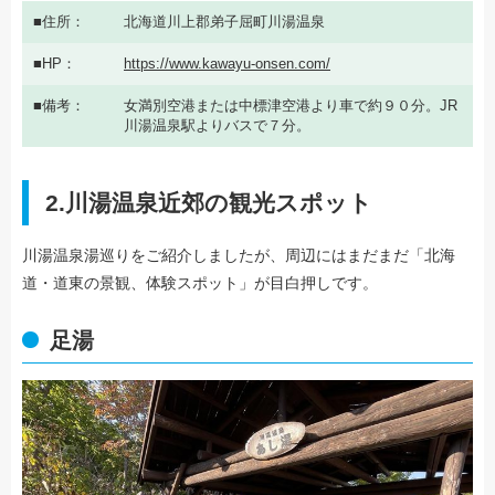
住所
北海道川上郡弟子屈町川湯温泉
HP
https://www.kawayu-onsen.com/
備考
女満別空港または中標津空港より車で約９０分。JR
川湯温泉駅よりバスで７分。
2.川湯温泉近郊の観光スポット
川湯温泉湯巡りをご紹介しましたが、周辺にはまだまだ「北海
道・道東の景観、体験スポット」が目白押しです。
足湯