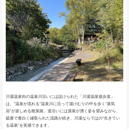
川湯温泉街の温泉川沿いには設けられた「川湯温泉遊歩道」
は、”温泉が流れる”温泉川に沿って湯けむりの中を歩く“蒸気
浴”が楽しめる散策路。道沿いには源泉が湧く姿を望みながら、
硫黄で黄白く縁取られた流路が続き、川湯ならではの“生きてい
る温泉”を実感できます。