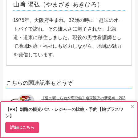
山﨑 陽弘（やまざき あきひろ）
1975年、大阪府生まれ。32歳の時に「趣味のオー
トバイで訪れ、その雄大さに魅了された」北海
道・道東に移住しました。現役の男性看護師とし
て地域医療・福祉にも尽力しながら、地域の魅力
を発信しています。
こちらの関連記事もどうぞ
【道の駅しらぬか恋問館】道東観光の新拠点！202
5年リニューアルのグルメ・サウナ・車中泊を完全
×
【PR】釧路の観光バス・レジャーの比較・予約【旅プラスワ
解説
ン】
【釧路】Cafe ミルキークラウン｜幻の牛「ブラウ
ンスイス」のミルクでつくったスイーツを食べに
詳細はこちら
行こう