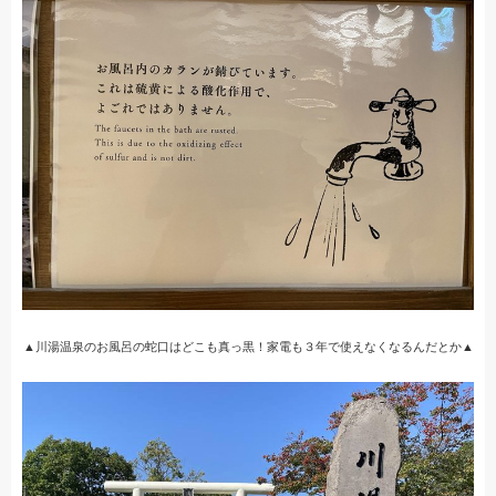
▲川湯温泉のお風呂の蛇口はどこも真っ黒！家電も３年で使えなくなるんだとか▲