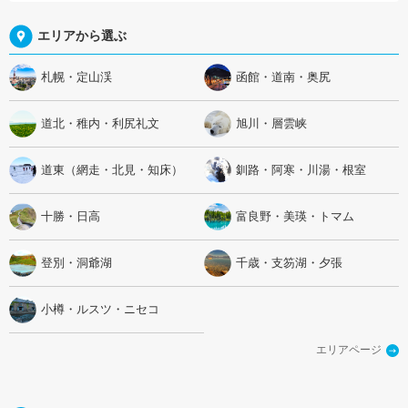
エリアから選ぶ
札幌・定山渓
函館・道南・奥尻
道北・稚内・利尻礼文
旭川・層雲峡
道東（網走・北見・知床）
釧路・阿寒・川湯・根室
十勝・日高
富良野・美瑛・トマム
登別・洞爺湖
千歳・支笏湖・夕張
小樽・ルスツ・ニセコ
エリアページ