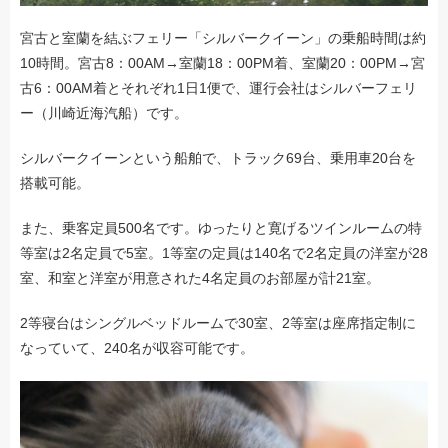
宮古と室蘭を結ぶフェリー「シルバークイーン」の乗船時間は約
10時間。宮古8：00AM→室蘭18：00PM着、室蘭20：00PM→宮
古6：00AM着とそれぞれ1日1便で、運行会社はシルバーフェリ
ー（川崎近海汽船）です。
シルバークイーンという船舶で、トラック69台、乗用車20台を
搭載可能。
また、乗客定員500名です。ゆったりと寛げるツインルームの特
等室は2名定員で5室。1等室の定員は140名で2名定員の洋室が28
室、和室と洋室が用意された4名定員のお部屋が計21室。
2等寝台はシングルベッドルームで30室、2等室は座席指定制に
なっていて、240名が収容可能です。