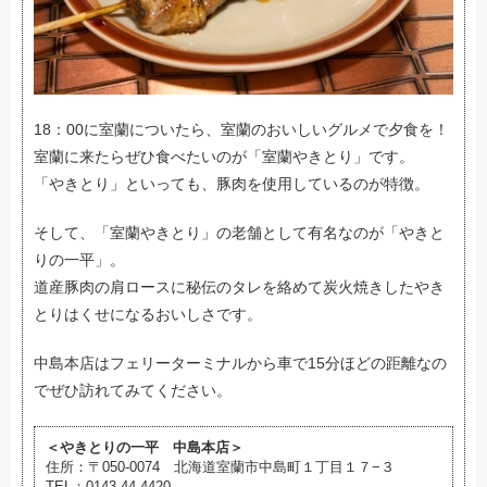
18：00に室蘭についたら、室蘭のおいしいグルメで夕食を！
室蘭に来たらぜひ食べたいのが「室蘭やきとり」です。
「やきとり」といっても、豚肉を使用しているのが特徴。
そして、「室蘭やきとり」の老舗として有名なのが「やきと
りの一平」。
道産豚肉の肩ロースに秘伝のタレを絡めて炭火焼きしたやき
とりはくせになるおいしさです。
中島本店はフェリーターミナルから車で15分ほどの距離なの
でぜひ訪れてみてください。
＜やきとりの一平 中島本店＞
住所：
〒050-0074 北海道室蘭市中島町１丁目１７−３
TEL：0143-44-4420