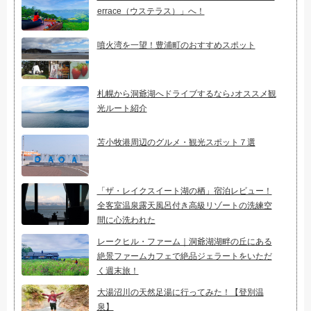
errace（ウステラス）」へ！
噴火湾を一望！豊浦町のおすすめスポット
札幌から洞爺湖へドライブするなら♪オススメ観
光ルート紹介
苫小牧港周辺のグルメ・観光スポット７選
「ザ・レイクスイート湖の栖」宿泊レビュー！
全客室温泉露天風呂付き高級リゾートの洗練空
間に心洗われた
レークヒル・ファーム｜洞爺湖湖畔の丘にある
絶景ファームカフェで絶品ジェラートをいただ
く週末旅！
大湯沼川の天然足湯に行ってみた！【登別温
泉】