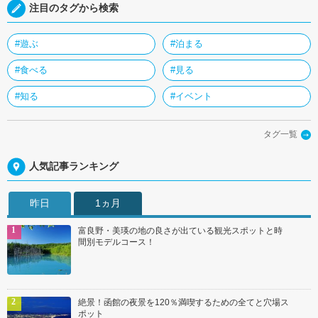
注目のタグから検索
#遊ぶ
#泊まる
#食べる
#見る
#知る
#イベント
タグ一覧
人気記事ランキング
昨日
1ヵ月
富良野・美瑛の地の良さが出ている観光スポットと時
間別モデルコース！
絶景！函館の夜景を120％満喫するための全てと穴場ス
ポット