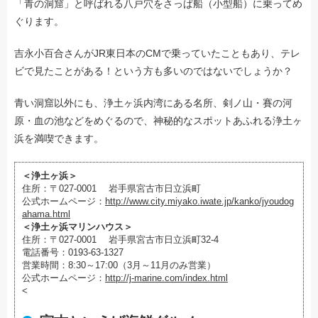
「青の洞窟」と呼ばれる八戸穴をさっぱ船（小型船）に乗ってめ
ぐります。
吉永小百合さんがJR東日本のCMで乗っていたこともあり、テレ
ビで見たことがある！という方も多いのではないでしょうか？
青い洞窟以外にも、浄土ヶ浜内湾にある名所、剣ノ山・賽の河
原・血の池などをめぐるので、神秘的なスポットあふれる浄土ヶ
浜を満喫できます。
＜浄土ヶ浜＞
住所：
〒027-0001 岩手県宮古市日立浜町
公式ホームページ：
http://www.city.miyako.iwate.jp/kanko/jyoudog
ahama.html
＜浄土ヶ浜マリンハウス＞
住所：
〒027-0001 岩手県宮古市日立浜町32-4
電話番号：0193-63-1327
営業時間：8:30～17:00（3月～11月のみ営業）
公式ホームページ：
http://j-marine.com/index.html
<