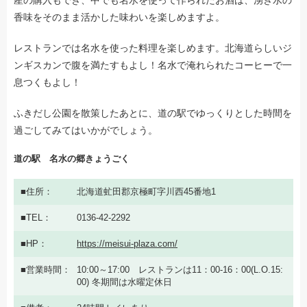
産の購入もでき、中でも名水を使って作られたお酒は、湧き水の
香味をそのまま活かした味わいを楽しめますよ。
レストランでは名水を使った料理を楽しめます。北海道らしいジ
ンギスカンで腹を満たすもよし！名水で淹れられたコーヒーで一
息つくもよし！
ふきだし公園を散策したあとに、道の駅でゆっくりとした時間を
過ごしてみてはいかがでしょう。
道の駅 名水の郷きょうごく
住所
北海道虻田郡京極町字川西45番地1
TEL
0136-42-2292
HP
https://meisui-plaza.com/
営業時間
10:00～17:00 レストランは11：00-16：00(L.O.15:
00) 冬期間は水曜定休日