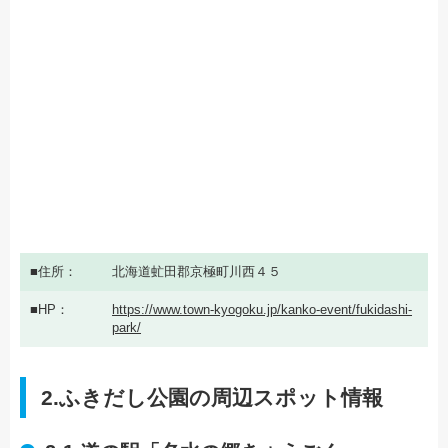
住所
北海道虻田郡京極町川西４５
HP
https://www.town-kyogoku.jp/kanko-event/fukidashi-
park/
2.ふきだし公園の周辺スポット情報