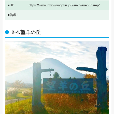
HP
https://www.town-kyogoku.jp/kanko-event/camp/
備考
2-4.望羊の丘