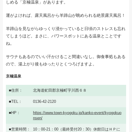
しめる「京極温泉」があります。
運がよければ、露天風呂から羊蹄山が眺められる絶景露天風呂！
羊蹄山を見ながらゆっくり浸かっていると日頃のストレスも忘れ
てしまうほど。まさに、パワースポットにある温泉とことです
ね。
サウナもあるのでいい汗かけること間違いなし。御食事処もある
ので、湯上がり後もゆったりとくつろげますよ。
京極温泉
住所
北海道虻田郡京極町字川西６８
TEL
0136-42-2120
HP
https://www.town-kyogoku.jp/kanko-event/kyogokuo
nsen/
営業時間
10：00-21：00（最終受付20：30）休館日はＨＰに