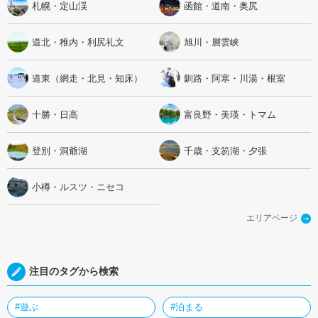
札幌・定山渓
函館・道南・奥尻
道北・稚内・利尻礼文
旭川・層雲峡
道東（網走・北見・知床）
釧路・阿寒・川湯・根室
十勝・日高
富良野・美瑛・トマム
登別・洞爺湖
千歳・支笏湖・夕張
小樽・ルスツ・ニセコ
エリアページ
注目のタグから検索
#遊ぶ
#泊まる