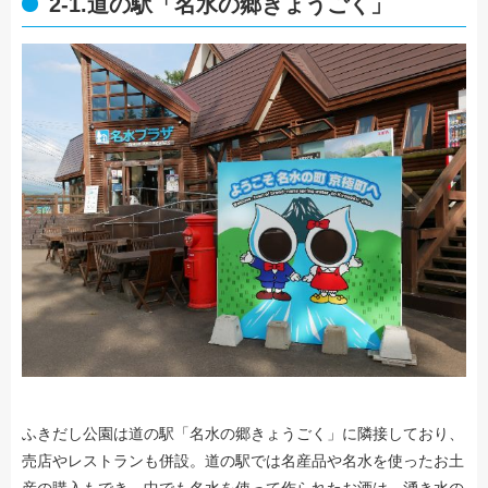
2-1.道の駅「名水の郷きょうごく」
ふきだし公園は道の駅「名水の郷きょうごく」に隣接しており、
売店やレストランも併設。道の駅では名産品や名水を使ったお土