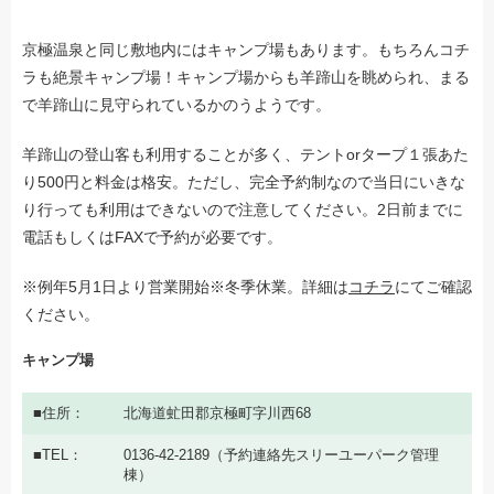
京極温泉と同じ敷地内にはキャンプ場もあります。もちろんコチ
ラも絶景キャンプ場！キャンプ場からも羊蹄山を眺められ、まる
で羊蹄山に見守られているかのうようです。
羊蹄山の登山客も利用することが多く、テントorタープ１張あた
り500円と料金は格安。ただし、完全予約制なので当日にいきな
り行っても利用はできないので注意してください。2日前までに
電話もしくはFAXで予約が必要です。
※例年5月1日より営業開始※冬季休業。詳細は
コチラ
にてご確認
ください。
キャンプ場
住所
北海道虻田郡京極町字川西68
TEL
0136-42-2189（予約連絡先スリーユーパーク管理
棟）