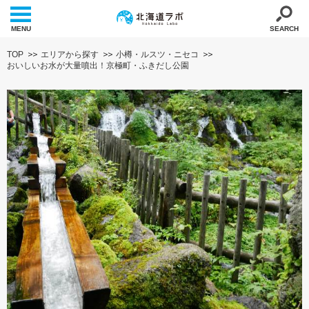
MENU
SEARCH
TOP
エリアから探す
小樽・ルスツ・ニセコ
おいしいお水が大量噴出！京極町・ふきだし公園