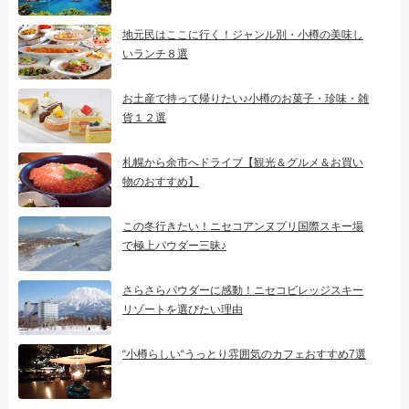
地元民はここに行く！ジャンル別・小樽の美味し
いランチ８選
お土産で持って帰りたい♪小樽のお菓子・珍味・雑
貨１２選
札幌から余市へドライブ【観光＆グルメ＆お買い
物のおすすめ】
この冬行きたい！ニセコアンヌプリ国際スキー場
で極上パウダー三昧♪
さらさらパウダーに感動！ニセコビレッジスキー
リゾートを選びたい理由
“小樽らしい“うっとり雰囲気のカフェおすすめ7選