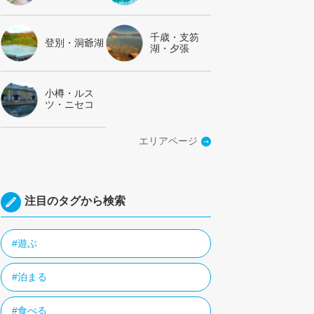
千歳・支笏
登別・洞爺湖
湖・夕張
小樽・ルス
ツ・ニセコ
エリアページ
注目のタグから検索
#遊ぶ
#泊まる
#食べる