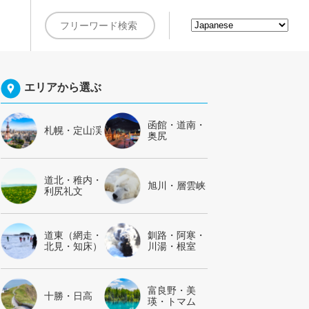
約
エリアから選ぶ
函館・道南・
札幌・定山渓
奥尻
道北・稚内・
旭川・層雲峡
利尻礼文
道東（網走・
釧路・阿寒・
北見・知床）
川湯・根室
富良野・美
十勝・日高
瑛・トマム