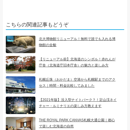
こちらの関連記事もどうぞ
北大博物館リニューアル！無料で誰でも入れる博
物館の全貌
【リニューアル前】北海道のシンボル！赤れんが
庁舎（北海道庁旧本庁舎）の魅力と楽しみ方
札幌丘珠（おかだま）空港から札幌駅までのアク
セス｜時間・料金比較してみました
【2021年版】没入型ナイトパーク？！定山渓ネイ
チャー・ルミナリエの楽しみ方教えます
THE ROYAL PARK CANVAS札幌大通公園｜都心
で楽しむ北海道の自然