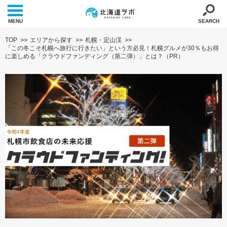
MENU
SEARCH
TOP
エリアから探す
札幌・定山渓
「この冬こそ札幌へ旅行に行きたい」という方必見！札幌グルメが30％もお得
に楽しめる「クラウドファンディング（第二弾）」とは？（PR）