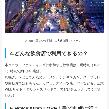
さっぽろ雪まつり期間中の大通公園（イメージ）
4.
どんな飲食店で利用できるの？
本クラウドファンディングに参加する飲食店は、現時点（10/2
1）時点で約1,440店舗。
札幌グルメとして人気のラーメン、ジンギスカン、スープカレー
や回転寿司はもちろん、カフェ、スイーツ店、バーなども。公式
WEBサイト「
デリシャスサッポロ
」でぜひチェックしてくださ
いね！
5.
HOKKAIDO LOVE！割で札幌に行こ