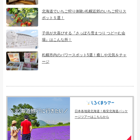
北海道でいちご狩り体験♪札幌近郊のいちご狩りス
ポット５選！
子供が大喜びする『さっぽろ雪まつり つどーむ会
場』はこんな所！
札幌市内のパワースポット5選！癒しや元気をチャ
ージ
日本各地発北海道！格安北海道パッケ
ージツアーはこちらから