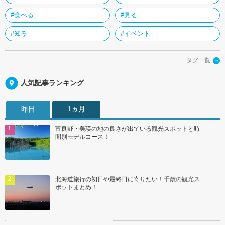
#食べる
#見る
#知る
#イベント
タグ一覧
人気記事ランキング
昨日
1ヵ月
富良野・美瑛の地の良さが出ている観光スポットと時
間別モデルコース！
北海道旅行の初日や最終日に寄りたい！千歳の観光ス
ポットまとめ！