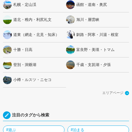
札幌・定山渓
函館・道南・奥尻
道北・稚内・利尻礼文
旭川・層雲峡
道東（網走・北見・知床）
釧路・阿寒・川湯・根室
十勝・日高
富良野・美瑛・トマム
登別・洞爺湖
千歳・支笏湖・夕張
小樽・ルスツ・ニセコ
エリアページ
注目のタグから検索
#遊ぶ
#泊まる