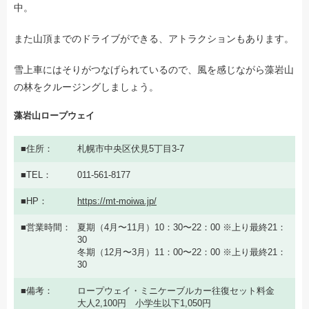
中。
また山頂までのドライブができる、アトラクションもあります。
雪上車にはそりがつなげられているので、風を感じながら藻岩山
の林をクルージングしましょう。
藻岩山ロープウェイ
住所
札幌市中央区伏見5丁目3-7
TEL
011-561-8177
HP
https://mt-moiwa.jp/
営業時間
夏期（4月〜11月）10：30〜22：00 ※上り最終21：
30
冬期（12月〜3月）11：00〜22：00 ※上り最終21：
30
備考
ロープウェイ・ミニケーブルカー往復セット料金
大人2,100円 小学生以下1,050円