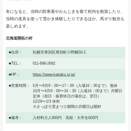
冬になると、当時の防寒着やかんじきを着て村内を散策したり、
当時の道具を使って雪かき体験したりできるほか、馬ぞり観光も
楽しめます。
北海道開拓の村
住所
札幌市厚別区厚別町小野幌50-1
TEL
011-898-2692
HP
https://www.kaitaku.or.jp/
営業時間
5月〜9月9：00〜17：00（入場16：30まで） 無休
10月〜4月9：00〜16：30（入場16：00まで）月曜日
定休（祝日・振替休日の場合は、翌日）
12/29〜1/3 休村
※さっぽろ雪まつり期間の月曜日は開村
備考
入村料大人800円 高校・大学生600円