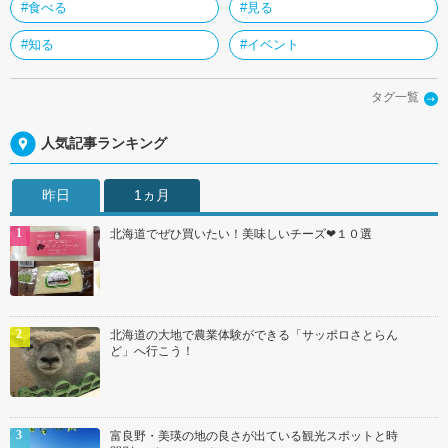
#食べる
#見る
#知る
#イベント
タグ一覧
人気記事ランキング
昨日
1ヵ月
北海道でぜひ買いたい！美味しいチーズ❤１０選
北海道の大地で農業体験ができる「サッポロさとらん
ど」へ行こう！
富良野・美瑛の地の良さが出ている観光スポットと時