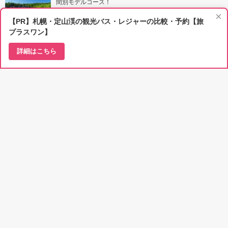
間別モデルコース！
×
【PR】札幌・定山渓の観光バス・レジャーの比較・予約【旅
プラスワン】
札幌おいしいパン屋さん７選！地元民が選ぶ名店と穴
詳細はこちら
場！
滝川市の観光スポット＆魅力7選！隠れた『ここにしか
ない』がいっぱい♪