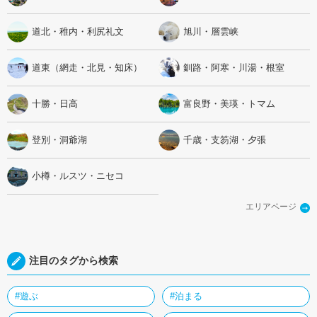
道北・稚内・利尻礼文
旭川・層雲峡
道東（網走・北見・知床）
釧路・阿寒・川湯・根室
十勝・日高
富良野・美瑛・トマム
登別・洞爺湖
千歳・支笏湖・夕張
小樽・ルスツ・ニセコ
エリアページ
注目のタグから検索
#遊ぶ
#泊まる