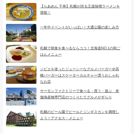
【らあめん 千寿】札幌が誇る王道味噌ラーメンを
堪能！
一年中イベントがいっぱい！大通公園の楽しみ方
札幌で朝食を食べるならココ！北海道NO.1の朝ご
はんメニュー
ジビエを使ったジューシーなグルメバーガー＠高
橋バーガーはスケーターカルチャー漂うおしゃれ
なお店
サーモンファクトリーで食べる・買う・遊ぶ 老
舗海産物専門店のつくりたてグルメがずらり
札幌のビール園でビールとジンギスカンを満喫し
よう！アクセス・メニュー