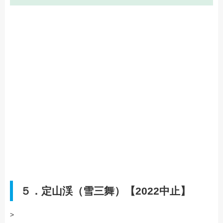
５．定山渓（雪三舞）【2022中止】
>