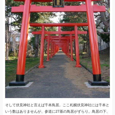
そして伏見神社と言えば千本鳥居。ここ札幌伏見神社には千本と
いう数はありませんが、参道に27基の鳥居がずらり。鳥居の下、