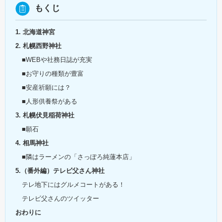
もくじ
1. 北海道神宮
2. 札幌西野神社
■WEBや社務日誌が充実
■お守りの種類が豊富
■安産祈願には？
■人形供養祭がある
3. 札幌伏見稲荷神社
■願石
4. 相馬神社
■隣はラーメンの「さっぽろ純蓮本店」
5.（番外編）テレビ父さん神社
テレ地下にはグルメコートがある！
テレビ父さんのツイッター
おわりに