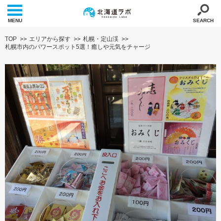
MENU
SEARCH
TOP
エリアから探す
札幌・定山渓
札幌市内のパワースポット5選！癒しや元気をチャージ