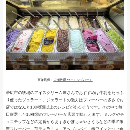
画像提供：
広瀬牧場 ウエモンズハート
帯広市の牧場のアイスクリーム屋さんでおすすめは牛乳をたっぷ
り使ったジェラート。ジェラートの魅力はフレーバーの多さでお
店ではなんと130種類以上のレシピがあるそうです。その中で毎
日厳選した18種類のフレーバーが店頭で味わえます。ミルクやチ
ョコチップなどの定番からあずきかぼちゃやさくらなどの季節限
定フレーバー、苺ティラミス、アップルパイ、赤ワインとつい食