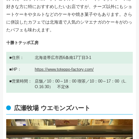
好きな方に特におすすめしたいお店ですが、チーズ以外にもショ
ートケーキやタルトなどのケーキや焼き菓子やもあります。さら
に併設したカフェでは北海道で人気のシマエナガのケーキがのっ
たパフェも味わえます。
十勝トテッポ工房
住所
北海道帯広市西6条南17丁目3-1
HP
https://www.toteppo-factory.com/
営業時間
店舗／10：00～18：00 喫茶／10：00～17：00（L.
O.16:30） 不定休
広瀬牧場 ウエモンズハート