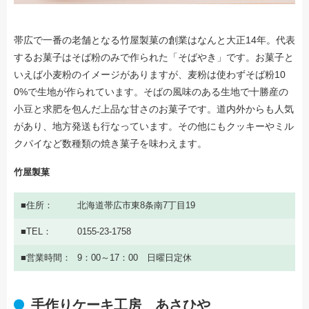
帯広で一番の老舗となる竹屋製菓の創業はなんと大正14年。代表
するお菓子はそば粉のみで作られた「そばやき」です。お菓子と
いえば小麦粉のイメージがありますが、麦粉は使わずそば粉10
0%で生地が作られています。そばの風味のある生地で十勝産の
小豆と求肥を包んだ上品な甘さのお菓子です。道内外からも人気
があり、地方発送も行なっています。その他にもクッキーやミル
クパイなど数種類の焼き菓子を味わえます。
竹屋製菓
住所
北海道帯広市東8条南7丁目19
TEL
0155-23-1758
営業時間
9：00～17：00 日曜日定休
手作りケーキ工房 あさひや