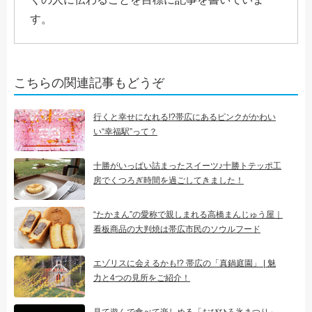
す。
こちらの関連記事もどうぞ
行くと幸せになれる!?帯広にあるピンクがかわい
い“幸福駅”って？
十勝がいっぱい詰まったスイーツ♪十勝トテッポ工
房でくつろぎ時間を過ごしてきました！
“たかまん”の愛称で親しまれる高橋まんじゅう屋｜
看板商品の大判焼は帯広市民のソウルフード
エゾリスに会えるかも!? 帯広の「真鍋庭園」 | 魅
力と4つの見所をご紹介！
見て遊んで食べて楽しめる「おびひろ氷まつり」