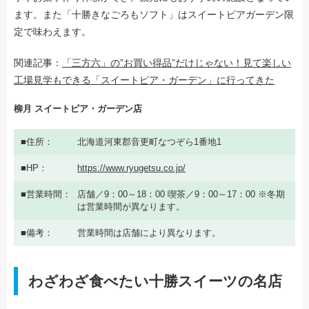
ます。また「十勝きなごろもソフト」はスイートピアガーデン限
定で味わえます。
関連記事：
「三方六」の”お買い得品”だけじゃない！見て楽しい
工場見学もできる「スイートピア・ガーデン」に行ってきた
柳月 スイートピア・ガーデン店
住所
北海道河東郡音更町なつぞら1番地1
HP
https://www.ryugetsu.co.jp/
営業時間
店舗／9：00～18：00 喫茶／9：00～17：00 ※冬期
は営業時間が異なります。
備考
営業時間は店舗により異なります。
わざわざ食べたい十勝スイーツの名店