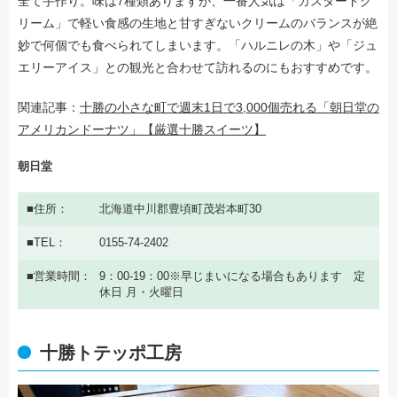
全て手作り。味は7種類ありますが、一番人気は「カスタードク
リーム」で軽い食感の生地と甘すぎないクリームのバランスが絶
妙で何個でも食べられてしまいます。「ハルニレの木」や「ジュ
エリーアイス」との観光と合わせて訪れるのにもおすすめです。
関連記事：
十勝の小さな町で週末1日で3,000個売れる「朝日堂の
アメリカンドーナツ」【厳選十勝スイーツ】
朝日堂
住所
北海道中川郡豊頃町茂岩本町30
TEL
0155-74-2402
営業時間
9：00-19：00※早じまいになる場合もあります 定
休日 月・火曜日
十勝トテッポ工房