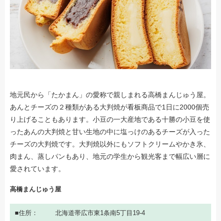
地元民から「たかまん」の愛称で親しまれる高橋まんじゅう屋。
あんとチーズの２種類がある大判焼が看板商品で1日に2000個売
り上げることもあります。小豆の一大産地である十勝の小豆を使
ったあんの大判焼と甘い生地の中に塩っけのあるチーズが入った
チーズの大判焼です。大判焼以外にもソフトクリームやかき氷、
肉まん、蒸しパンもあり、地元の学生から観光客まで幅広い層に
愛されています。
高橋まんじゅう屋
住所
北海道帯広市東1条南5丁目19-4