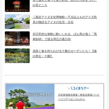
の見どころ
二風谷アイヌ文化博物館～千点以上ものアイヌ民
具が物語るアイヌの生活・文化
非日常的な体験に酔いしれる、ばん馬が曳く「馬
車BAR」で巡る帯広の夜の街
花咲く春を待ちわびる十勝のガーデンたち！【春
の帯広・十勝】
日本各地発北海道！格安北海道パッケ
ージツアーはこちらから