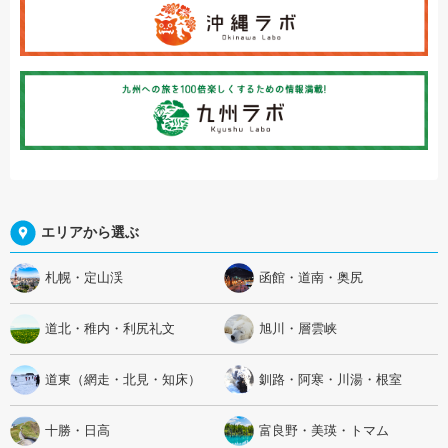
エリアから選ぶ
札幌・定山渓
函館・道南・奥尻
道北・稚内・利尻礼文
旭川・層雲峡
道東（網走・北見・知床）
釧路・阿寒・川湯・根室
十勝・日高
富良野・美瑛・トマム