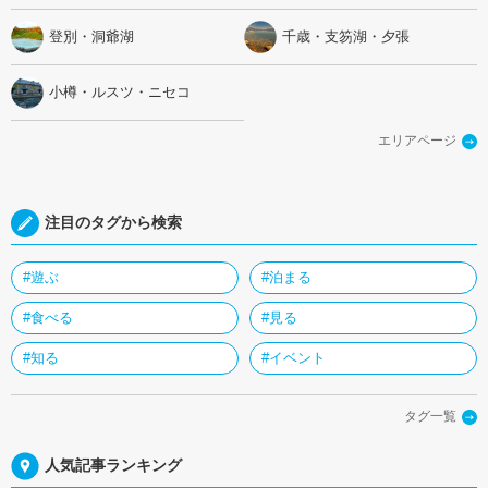
登別・洞爺湖
千歳・支笏湖・夕張
小樽・ルスツ・ニセコ
エリアページ
注目のタグから検索
#遊ぶ
#泊まる
#食べる
#見る
#知る
#イベント
タグ一覧
人気記事ランキング