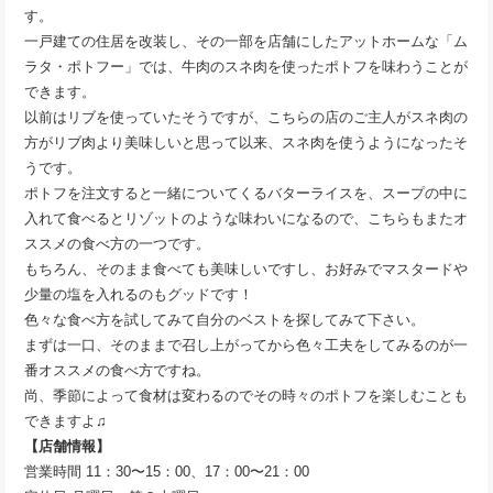
す。
一戸建ての住居を改装し、その一部を店舗にしたアットホームな「ム
ラタ・ポトフー」では、牛肉のスネ肉を使ったポトフを味わうことが
できます。
以前はリブを使っていたそうですが、こちらの店のご主人がスネ肉の
方がリブ肉より美味しいと思って以来、スネ肉を使うようになったそ
うです。
ポトフを注文すると一緒についてくるバターライスを、スープの中に
入れて食べるとリゾットのような味わいになるので、こちらもまたオ
ススメの食べ方の一つです。
もちろん、そのまま食べても美味しいですし、お好みでマスタードや
少量の塩を入れるのもグッドです！
色々な食べ方を試してみて自分のベストを探してみて下さい。
まずは一口、そのままで召し上がってから色々工夫をしてみるのが一
番オススメの食べ方ですね。
尚、季節によって食材は変わるのでその時々のポトフを楽しむことも
できますよ♫
【店舗情報】
営業時間 11：30〜15：00、17：00〜21：00