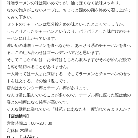
味噌ラーメンの味は濃いめですが、油っぽくなく後味スッキリ。
なので飽きがこないスープに、ちょっと固めの麺を絡めて召し上がっ
てみて下さい。
セットのチャーハンは塩分控えめの味といったところでしょうか。
しっとりとしたチャーハンというより、パラパラとした味付けのチャ
ーハンに仕上がっています。
濃いめの味噌ラーメンを食べながら、あっさり系のチャーハンを食べ
る…この組み合わせはゴールデンペアだと思います。
そしてこちらの店は、お昼時はもちろん混みますがそれが済んだ後で
も客が途切れることがありません。
一人帰っては一人また来店する…そしてラーメンとチャーハンのセッ
トを注文する。その繰り返しです。
店内はカウンター席とテーブル席があります。
なんせ常に混んでいることが多いので、テーブル席に座った際は他の
客との相席になる確率が高いです。
そんな活気に溢れている「桂苑」にあなたも一度訪れてみませんか？
【店舗情報】
営業時間11：00〜20：30
定休日 木曜日
8・「ガヤ」