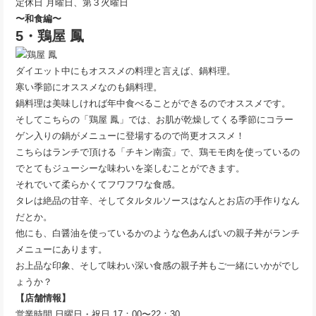
定休日 月曜日、第３火曜日
〜和食編〜
5・鶏屋 鳳
ダイエット中にもオススメの料理と言えば、鍋料理。
寒い季節にオススメなのも鍋料理。
鍋料理は美味しければ年中食べることができるのでオススメです。
そしてこちらの「鶏屋 鳳」では、お肌が乾燥してくる季節にコラー
ゲン入りの鍋がメニューに登場するので尚更オススメ！
こちらはランチで頂ける「チキン南蛮」で、鶏モモ肉を使っているの
でとてもジューシーな味わいを楽しむことができます。
それでいて柔らかくてフワフワな食感。
タレは絶品の甘辛、そしてタルタルソースはなんとお店の手作りなん
だとか。
他にも、白醤油を使っているかのような色あんばいの親子丼がランチ
メニューにあります。
お上品な印象、そして味わい深い食感の親子丼もご一緒にいかがでし
ょうか？
【店舗情報】
営業時間 日曜日・祝日 17：00〜22：30