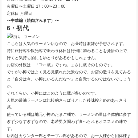
火曜日〜土曜日 17：00〜23：00
定休日 月曜日
〜中華編（焼肉含みます）〜
6・初代
こちらは人気のラーメン店なので、お昼時は混雑が予想されます。
特に旅行客や観光客で賑わう休日は行列に加わることを覚悟の上で、
行くと気持ち的にもゆとりがあるかもしれません。
お店の外観は…「The 蔵」ですね。まさに蔵そのものです。
ですが小樽ではよく見る見慣れた光景なので、お店の造りを見てみる
と「自分は今、小樽にいるんだな〜」と自覚するのではないでしょう
か。
それくらい、小樽にはこのように蔵が多いのです。
人気の醤油ラーメンは比較的さっぱりとした後味控えめのあっさり
系。
使っている麺は地元小樽のたまご麺で、ラーメンの量は全体的に多す
ぎず少なすぎずなので、老若男女問わず食べられるオススメの味で
す。
店内はカウンター席とテーブル席があるので、お一人様から団体様ま