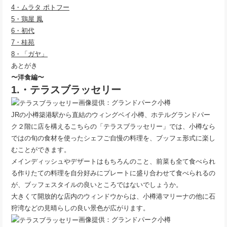
4・ムラタ ポトフー
5・鶏屋 鳳
6・初代
7・桂苑
8・「ガヤ」
あとがき
〜洋食編〜
1.・テラスブラッセリー
画像提供：グランドパーク小樽
JRの小樽築港駅から直結のウィングベイ小樽、ホテルグランドパー
ク２階に店を構えるこちらの「テラスブラッセリー」では、小樽なら
ではの旬の食材を使ったシェフご自慢の料理を、ブッフェ形式に楽し
むことができます。
メインディッシュやデザートはもちろんのこと、前菜も全て食べられ
る作りたての料理を自分好みにプレートに盛り合わせて食べられるの
が、ブッフェスタイルの良いところではないでしょうか。
大きくて開放的な店内のウィンドウからは、小樽港マリーナの他に石
狩湾などの見晴らしの良い景色が広がります。
画像提供：グランドパーク小樽