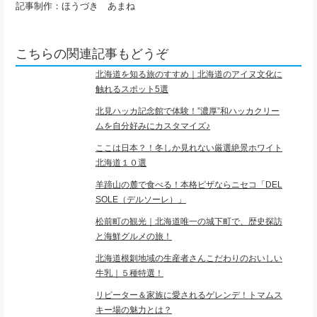
記事制作：ほうづき あまね
こちらの関連記事もどうぞ
北海道を知る旅のすすめ｜北海道のアイヌ文化に
触れるスポット5選
北見ハッカ記念館で体験！”濃厚”和ハッカクリー
ムを自分好みにカスタマイズ♪
ここは日本？！冬しか見れない厳選絶景ホワイト
北海道１０選
羊蹄山の麓で食べる！本格ピザならニセコ「DEL
SOLE（デルソーレ）」
松前町の観光｜北海道唯一の城下町で、歴史探訪
と海鮮グルメの旅！
北海道根釧地域の生産者さんこだわりのおいしい
牛乳｜５種特選！
リピーター＆家族に愛されるゲレンデ！トマムス
キー場の魅力とは？