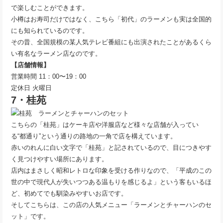
で楽しむことができます。
小樽はお寿司だけではなく、こちら「初代」のラーメンも実は全国的
にも知られているのです。
その昔、全国規模の某人気テレビ番組にも出演されたことがあるくら
い有名なラーメン店なのです。
【店舗情報】
営業時間 11：00〜19：00
定休日 火曜日
7・桂苑
こちらの「桂苑」はケーキ店や洋服店など様々な店舗が入ってい
る“都通り”という通りの路地の一角で店を構えています。
赤いのれんに白い文字で「桂苑」と記されているので、目につきやす
く見つけやすい場所にあります。
店内はまさしく昭和レトロな印象を受ける作りなので、「平成のこの
世の中で現代人が失いつつある温もりを感じるよ」という客もいるほ
ど、初めてでも馴染みやすいお店です。
そしてこちらは、この店の人気メニュー「ラーメンとチャーハンのセ
ット」です。