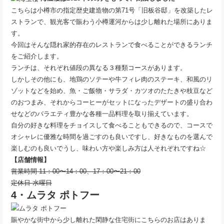
こちらは小樽市の指定歴史建造物の第71号「旧板谷邸」を改築したレ
ストランで、観光客で賑わう小樽運河からは少し離れた場所にありま
す。
今回はそんな隠れ家的存在のレストランで食べることができるランチ
をご紹介します。
ランチは、それぞれ値段の異なる３種類コースがあります。
しかしその他にも、地鶏のソテーや牛フィレ肉のステーキ、和風のリ
ゾットなどを始め、魚・ご飯物・サラダ・カツオのたたきや枝豆など
のおつまみ、それからコーヒーがセットになったデザートの盛り合わ
せなどのバラエティ豊かな各種一品料理を取り揃えています。
自分の好きな料理をチョイスして食べることもできるので、コースで
オシャレに優雅な時間を過ごすのも良いですし、好きなものを選んで
楽しむのも良いでうし、味わい方や楽しみ方は人それぞれですね☆
【店舗情報】
営業時間 11：00〜14：00、17：00〜21：00
定休日 水曜日
4・ムラタ ポトフー
賑やかな街中から少し離れた閑静な住宅街にこちらのお店はありま