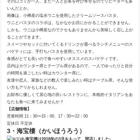
その口コミが一人、また一人とお客を呼び寄せるのでリピーターも多
いんだとか。
画像は、小樽産の塩水ウニを使用したクリームソースパスタ。
ウニとパスタのコラボは、なかなかお目にかかることができません。
しかも、ウニは小樽産なのでクセもありませんから美味しく召し上が
ることができます。
スイーツやセットに付いてくるドリンクが選べるランチメニューのス
パゲティには、手打ちパスタを使用しています。
食感がとても良いので食べやすいオススメのスパゲティです。
店内はカウンター席とテーブル席があるので、一人でゆったりと自分
の時間を過ごしたい時はカウンター席に。
友達や恋人、家族などの数人で楽しみたい時はテーブル席。そんな使
い方もアリかもしれません。
お財布に優しくて居心地の良いレストランに、本格的イタリアンをあ
なたも食べに来てみませんか？
【店舗情報】
営業時間 11：30〜15：00、17：30〜22：00
定休日 不定休
3・海宝樓（かいほうろう）
-海宝樓は2018年の3月をもって、閉店しました-