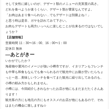
そして女性に嬉しいのが、デザート類のメニューの充実度の高さ。
どれを食べようか迷うくらい、デザート類が豊富なんですよ。
「お肉はあまり食べられない…でもデザートは別腹よね！」
と思う時は是非、ガヤを訪れてみて下さい。
お肉もデザートも両方いっぺんに楽しむことが出来るのではないでし
ょうか？
【店舗情報】
営業時間 11：30〜16：00、16：00〜1：00
定休日 無休
—あとがきー
いかがでしたか？
海産物や運河のイメージが強い小樽市ですが、イタリアンもフレンチ
も中華も和食もなんでも食べられるので観光中にお腹が空いたらちょ
っと一息…美味しいランチを食べてまた観光に繰り出してみるのも、
小樽の頼み方かもしれません。
小樽には、今回紹介しきれなかったお店が他にもまだまだたくさんあ
ります！
観光客の方にも地元の方にもオススメのお店が他にもあるので、それ
はまたの機会に致しますね☆