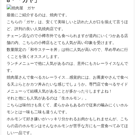
最後にご紹介するのは、焼肉です。
こちらの「ガヤ」は、安くて美味しいと訪れた人が口を揃えて言うほ
ど、評判の良い人気焼肉店です。
チェーン店なので小樽市外でも食べられますが道内にいくつかある店
舗の内、こちらの小樽店もとても人気が高い印象を受けます。
数量限定の「和牛ステーキ丼」は特に人気が高いので、早め早めに行
くことを強くオススメします。
ランチメニューで他に人気があるのは、意外にもカレーライスなんで
す。
焼肉屋さんで食べるカレーライス…感覚的には、お蕎麦やさんで食べ
る天ぷらとかカツ丼みたいな感じでしょうか。専門店で食べるサイド
メニューって結構人気があることが多かったりしますよね！
それと他にも人気があるのは「生ホルモン」。
こちらは味付けも良くて、柔らかみもあるので従来の噛みにくいホル
モンとは一味も二味も違うんです。
ホルモンて好き嫌いがハッキリ分かれるお肉かもしれませんが、こち
らの店のホルモンはそんなホルモンが苦手な方にも一度食べてみてほ
しい一品です。