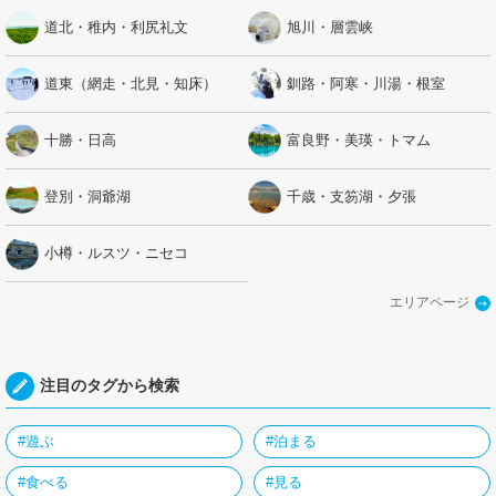
道北・稚内・利尻礼文
旭川・層雲峡
道東（網走・北見・知床）
釧路・阿寒・川湯・根室
十勝・日高
富良野・美瑛・トマム
登別・洞爺湖
千歳・支笏湖・夕張
小樽・ルスツ・ニセコ
エリアページ
注目のタグから検索
#遊ぶ
#泊まる
#食べる
#見る