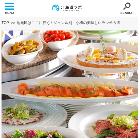
MENU
SEARCH
TOP
地元民はここに行く！ジャンル別・小樽の美味しいランチ８選