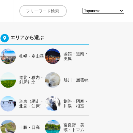
約
エリアから選ぶ
函館・道南・
札幌・定山渓
奥尻
道北・稚内・
旭川・層雲峡
利尻礼文
道東（網走・
釧路・阿寒・
北見・知床）
川湯・根室
富良野・美
十勝・日高
瑛・トマム