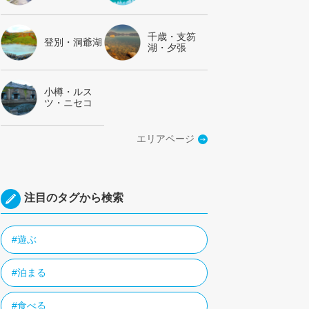
千歳・支笏
登別・洞爺湖
湖・夕張
小樽・ルス
ツ・ニセコ
エリアページ
注目のタグから検索
#遊ぶ
#泊まる
#食べる