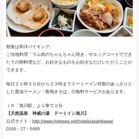
朝食は和洋バイキング。
ご当地料理「ラム肉のちゃんちゃん焼き」やエッグコートででき
たての卵料理など、お好きなものをお好きなだけいただくことが
できます。
毎日２１時３０分から２３時までドーミーイン特製のあっさりと
した醤油ラーメン「夜鳴きそば」の無料サービスがあります。
ＪＲ「旭川駅」より車で２分
【天然温泉 神威の湯 ドーミイン旭川】
公式サイト：
http://www.hotespa.net/hotels/asahikawa/
0166－27－5489