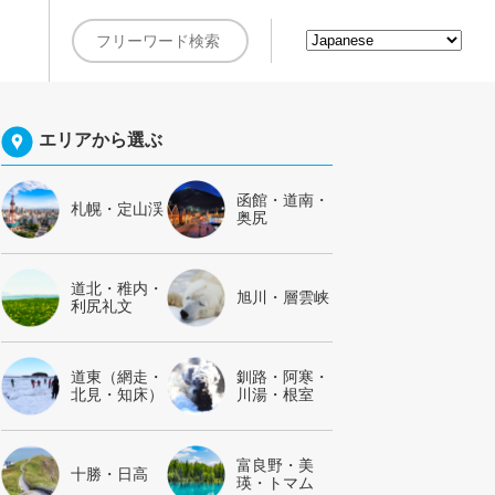
約
エリアから選ぶ
函館・道南・
札幌・定山渓
奥尻
道北・稚内・
旭川・層雲峡
利尻礼文
道東（網走・
釧路・阿寒・
北見・知床）
川湯・根室
富良野・美
十勝・日高
瑛・トマム