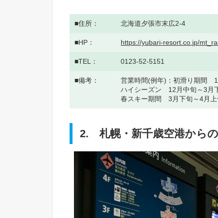
住所
北海道夕張市末広2-4
HP
https://yubari-resort.co.jp/mt_
TEL
0123-52-5151
備考
営業時間(例年)：初滑り期間 12月
ハイシーズン 12月中旬～3月下旬
春スキー期間 3月下旬～4月上旬 9
2. 札幌・新千歳空港から