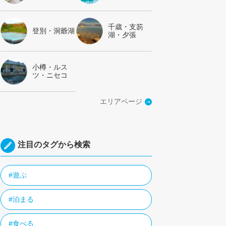
千歳・支笏
登別・洞爺湖
湖・夕張
小樽・ルス
ツ・ニセコ
エリアページ
注目のタグから検索
#遊ぶ
#泊まる
#食べる