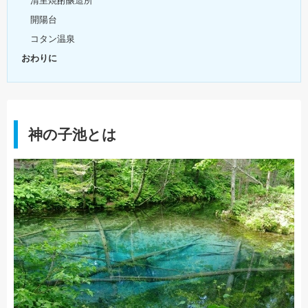
清里焼酎醸造所
開陽台
コタン温泉
おわりに
神の子池とは