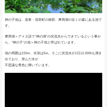
神の子池は、道東・清里町の南部、摩周湖の近くの森にある池で
す。
摩周湖＝アイヌ語で“神の湖”の伏流水からできているという事か
ら、“神の子”の池＝神の子池と呼ばれています。
池の周囲は220m、水深は5m。そこに伏流水が1日12,000tも湧き
出ており、澄んだ水が
不思議な青色に輝いています。