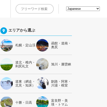
約
エリアから選ぶ
函館・道南・
札幌・定山渓
奥尻
道北・稚内・
旭川・層雲峡
利尻礼文
道東（網走・
釧路・阿寒・
北見・知床）
川湯・根室
富良野・美
十勝・日高
瑛・トマム