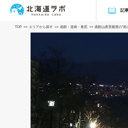
記
TOP
エリアから探す
函館・道南・奥尻
函館山夜景鑑賞の“前