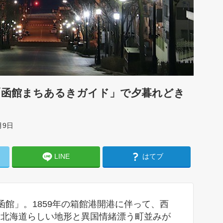
「函館まちあるきガイド」で夕暮れどき
月9日
LINE
はてブ
函館」。1859年の箱館港開港に伴って、西
、北海道らしい地形と異国情緒漂う町並みが