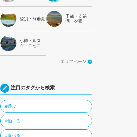
千歳・支笏
登別・洞爺湖
湖・夕張
小樽・ルス
ツ・ニセコ
エリアページ
注目のタグから検索
#遊ぶ
#泊まる
#食べる