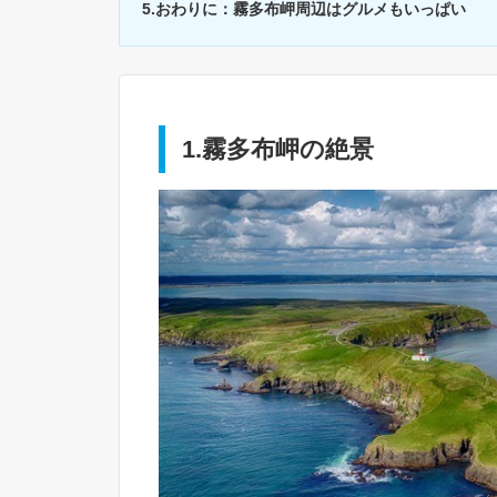
5.おわりに：霧多布岬周辺はグルメもいっぱい
1.霧多布岬の絶景