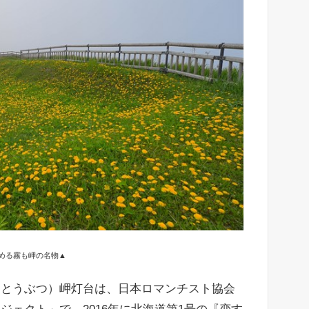
める霧も岬の名物▲
（とうぶつ）岬灯台は、日本ロマンチスト協会