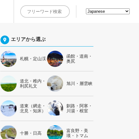
約
エリアから選ぶ
函館・道南・
札幌・定山渓
奥尻
道北・稚内・
旭川・層雲峡
利尻礼文
道東（網走・
釧路・阿寒・
北見・知床）
川湯・根室
富良野・美
十勝・日高
瑛・トマム