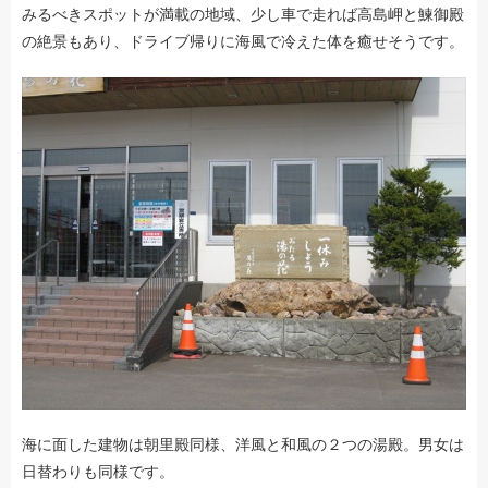
みるべきスポットが満載の地域、少し車で走れば高島岬と鰊御殿
の絶景もあり、ドライブ帰りに海風で冷えた体を癒せそうです。
海に面した建物は朝里殿同様、洋風と和風の２つの湯殿。男女は
日替わりも同様です。