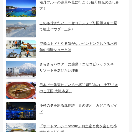
積丹ブルーの絶景を見に行こう♪積丹観光の楽しみ
方！
この冬行きたい！ニセコアンヌプリ国際スキー場
で極上パウダー三昧♪
空飛ぶトドとやる気がないペンギン？おたる水族
館の海獣ショーとは
さらさらパウダーに感動！ニセコビレッジスキー
リゾートを選びたい理由
日本で一番売れている一杯110円”きのこ汁”!?「き
のこ王国 大滝本店」
小樽の冬を彩る風物詩「青の運河」みどころガイ
ド
『ポートマルシェotarue』お土産と食を楽しむ小