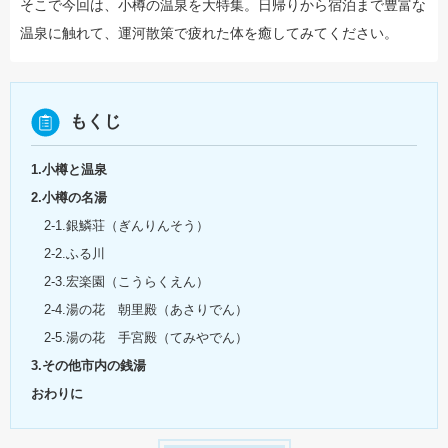
そこで今回は、小樽の温泉を大特集。日帰りから宿泊まで豊富な
温泉に触れて、運河散策で疲れた体を癒してみてください。
もくじ
1.小樽と温泉
2.小樽の名湯
2-1.銀鱗荘（ぎんりんそう）
2-2.ふる川
2-3.宏楽園（こうらくえん）
2-4.湯の花 朝里殿（あさりでん）
2-5.湯の花 手宮殿（てみやでん）
3.その他市内の銭湯
おわりに