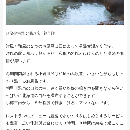
画像提供元：湯の花 朝里殿
洋風と和風の２つのお風呂は日によって男湯女湯が交代制。
洋風の露天風呂は趣があり、和風の岩風呂はほんのりと温泉の風
情が漂います。
冬期間閉鎖される小岩風呂は和風のみ設置。小さいながらもしっ
かり温まるお風呂です。
朝里川温泉の自然の中、遠く鶯や格好の鳴き声を聞きながら体い
っぱいに北海道の自然を満喫することができます。
小樽市内から１５分程度で行きつけるオアシスなのです。
レストランのメニューも豊富であかすりをはじめとするサービス
も豊富、広い休憩所と合わせて３時間、４時間は余裕で過ごすこ