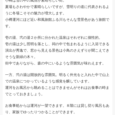
小樽は雪の中の風情が素晴らしい街。
夏場もさわやかで素晴らしいですが、雪明りの道に代表されるよ
うに冬場こそその魅力が増大します。
小樽運河にほど近い和風旅館ふる川もそんな雪景色があう旅館で
す。
壱の湯、弐の湯２か所に分かれた温泉はそれぞれに個性的。
壱の湯は少し照明を落とし、祠の中で包まれるように入浴できる
演出が秀逸で、窓から見える景色は小鳥のさえずりが聞こえてき
そうな新緑の木々。
街中でありながら、森の中にいるような雰囲気が味わえます。
一方、弐の湯は開放的な雰囲気。明るく外光をと入れた中で山上
での温泉につかっているような感覚を醸しています。
運河をお風呂から眺めることはできませんがそれはお食事の時ま
でとっておきましょう。
お食事処からは運河が一望できます。８階には貸し切り風呂もあ
り、家族でゆったりつかることができます。