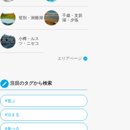
千歳・支笏
登別・洞爺湖
湖・夕張
小樽・ルス
ツ・ニセコ
エリアページ
注目のタグから検索
#遊ぶ
#泊まる
#食べる