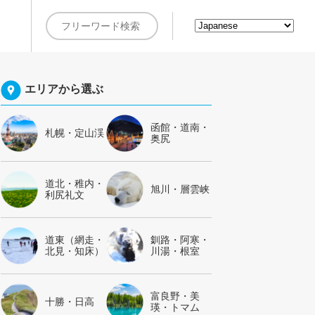
約
エリアから選ぶ
函館・道南・
札幌・定山渓
奥尻
道北・稚内・
旭川・層雲峡
利尻礼文
道東（網走・
釧路・阿寒・
北見・知床）
川湯・根室
富良野・美
十勝・日高
瑛・トマム