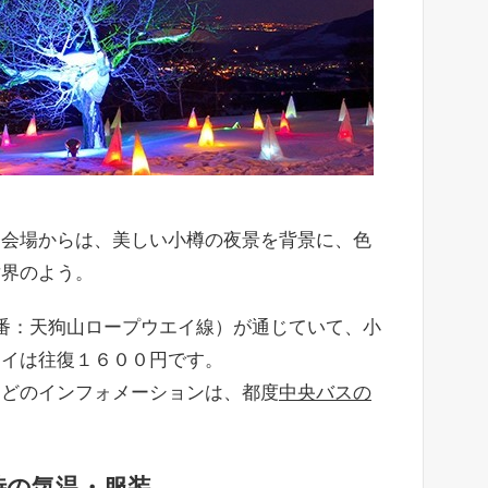
る会場からは、美しい小樽の夜景を背景に、色
世界のよう。
番：天狗山ロープウエイ線）が通じていて、小
ェイは往復１６００円です。
などのインフォメーションは、都度
中央バスの
時の気温・服装