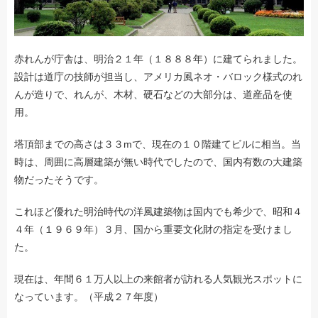
赤れんが庁舎は、明治２１年（１８８８年）に建てられました。
設計は道庁の技師が担当し、アメリカ風ネオ・バロック様式のれ
んが造りで、れんが、木材、硬石などの大部分は、道産品を使
用。
塔頂部までの高さは３３mで、現在の１０階建てビルに相当。当
時は、周囲に高層建築が無い時代でしたので、国内有数の大建築
物だったそうです。
これほど優れた明治時代の洋風建築物は国内でも希少で、昭和４
４年（１９６９年）３月、国から重要文化財の指定を受けまし
た。
現在は、年間６１万人以上の来館者が訪れる人気観光スポットに
なっています。（平成２７年度）