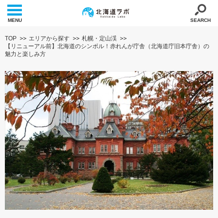
MENU
SEARCH
TOP
エリアから探す
札幌・定山渓
【リニューアル前】北海道のシンボル！赤れんが庁舎（北海道庁旧本庁舎）の
魅力と楽しみ方