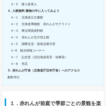
３−５ 後ろ姿美人
４. 入館無料 建物の中に入ってみよう
４−１ 北海道立文書館
４−２ 北海道博物館 赤れんがサテライト
４−３ 樺太関係資料館
４−４ 赤れんが北方領土館
４−５ 国際交流・道産品展示室
４−6 観光情報コーナー
４−７ 記念室（旧北海道長官・知事室）
４−８ 売店
５. 赤れんが庁舎（北海道庁旧本庁舎）へのアクセス
おわりに
１．赤れんが前庭で季節ごとの景観を楽