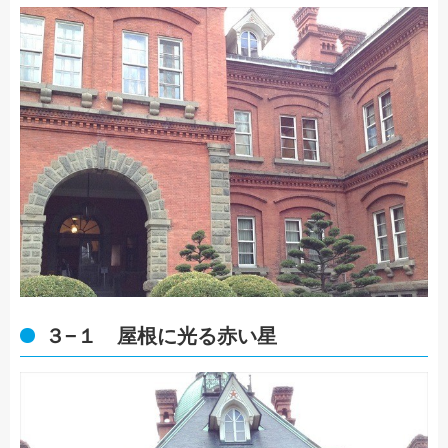
３−１ 屋根に光る赤い星