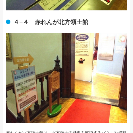
４−４ 赤れんが北方領土館
赤れんが北方領土館は、北方領土の歴史を解説するパネルや資料