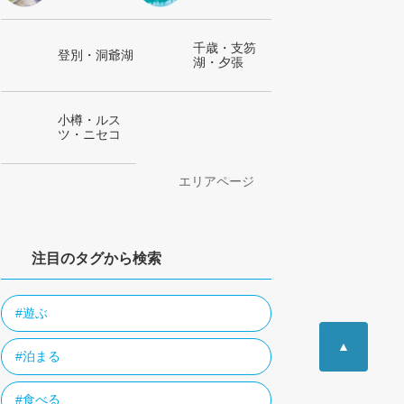
千歳・支笏
登別・洞爺湖
湖・夕張
小樽・ルス
ツ・ニセコ
エリアページ
注目のタグから検索
#遊ぶ
▲
#泊まる
#食べる