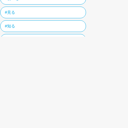
#見る
#知る
#イベント
タグ一覧
人気記事ランキング
昨日
1ヵ月