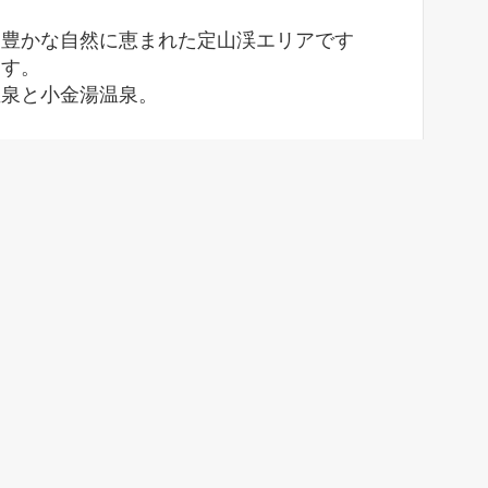
と豊かな自然に恵まれた定山渓エリアです
ます。
温泉と小金湯温泉。
ですが、今回は豊平峡温泉をメインに紹介い