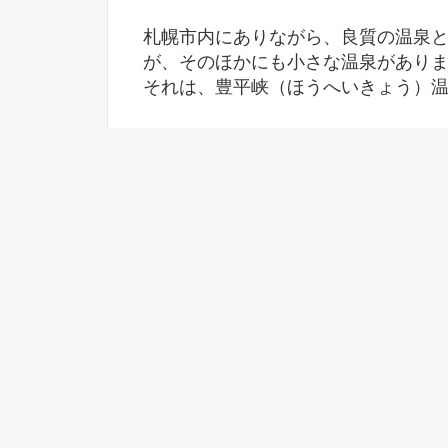
札幌市内にありながら、良質の温泉
が、そのほかにも小さな温泉があり
それは、豊平峡（ほうへいきょう）
どちらも札幌市民に人気のある温泉
たします。
もくじ
1.定山渓・小金湯・豊平峡のプロフィール
2.かっぱライナー号で豊平峡温泉へ
4.源泉100％、かけ流しの温泉！
5.温泉で本格インドカレー
まとめ