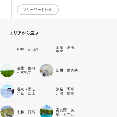
約
エリアから選ぶ
函館・道南・
札幌・定山渓
奥尻
道北・稚内・
旭川・層雲峡
利尻礼文
道東（網走・
釧路・阿寒・
北見・知床）
川湯・根室
富良野・美
十勝・日高
瑛・トマム