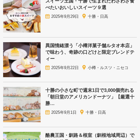
スイーツ王国・十勝で生まれたわざわざ食
べたいおいしいスイーツ９選
2025年9月29日
十勝・日高
異国情緒漂う「小樽洋菓子舗ルタオ本店」
で味わう、奇跡の口どけと限定ブレンドテ
ィー
2025年9月22日
小樽・ルスツ・ニセコ
十勝の小さな町で週末1日で3,000個売れる
「朝日堂のアメリカンドーナツ」【厳選十
勝…
2025年9月1日
十勝・日高
酪農王国・釧路＆根室（釧根地域周辺）で