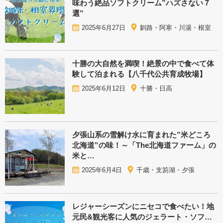
味わう絶品ソフトクリーム”ハズさない７
選”
2025年6月27日
釧路・阿寒・川湯・根室
十勝の大自然を満喫！絶景の中で食べて体
験して泊まれる【八千代公共育成牧場】
2025年6月12日
十勝・日高
夕張山系の雪解け水に育まれた”米どころ
北海道”の味！～「The北海道ファーム」の
米と…
2025年6月4日
千歳・支笏湖・夕張
レジャーシーズンにニセコで食べたい！地
元民&観光客に人気のジェラート・ソフ…