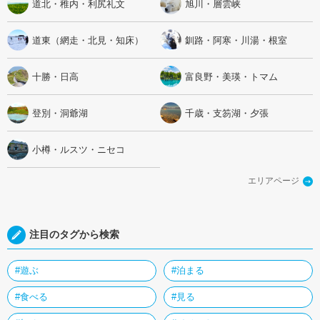
道北・稚内・利尻礼文
旭川・層雲峡
道東（網走・北見・知床）
釧路・阿寒・川湯・根室
十勝・日高
富良野・美瑛・トマム
登別・洞爺湖
千歳・支笏湖・夕張
小樽・ルスツ・ニセコ
エリアページ
注目のタグから検索
#遊ぶ
#泊まる
#食べる
#見る