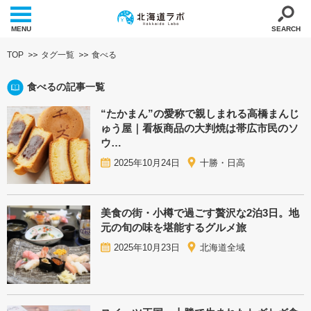
MENU
SEARCH
TOP
タグ一覧
食べる
食べるの記事一覧
“たかまん”の愛称で親しまれる高橋まんじ
ゅう屋｜看板商品の大判焼は帯広市民のソ
ウ…
2025年10月24日
十勝・日高
美食の街・小樽で過ごす贅沢な2泊3日。地
元の旬の味を堪能するグルメ旅
2025年10月23日
北海道全域