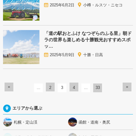
2025年6月2日
小樽・ルスツ・ニセコ
「道の駅おとふけ なつぞらのふる里」朝ド
ラの世界も楽しめる十勝観光おすすめスポ
ッ…
2025年5月9日
十勝・日高
«
»
...
2
3
4
...
33
エリアから選ぶ
札幌・定山渓
函館・道南・奥尻