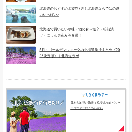
北海道のおすすめ水族館7選！北海道ならではの魅
力いっぱい♪
北海道で買いたい珍味・酒の肴～塩辛・松前漬
け・にしん切込み等８選！
5月・ゴールデンウィークの北海道旅行まとめ《20
26決定版》｜北海道ラボ
日本各地発北海道！格安北海道パッケ
ージツアーはこちらから