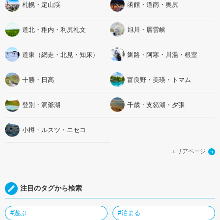
札幌・定山渓
函館・道南・奥尻
道北・稚内・利尻礼文
旭川・層雲峡
道東（網走・北見・知床）
釧路・阿寒・川湯・根室
十勝・日高
富良野・美瑛・トマム
登別・洞爺湖
千歳・支笏湖・夕張
小樽・ルスツ・ニセコ
エリアページ
注目のタグから検索
#遊ぶ
#泊まる