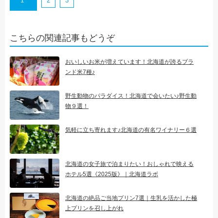
1
2
3
こちらの関連記事もどうぞ
おいしいお米が増えています！北海道が誇るブラ
ンド米7種♪
野生動物のパラダイス！北海道で会いたい♪野生動
物９選！
気軽に立ち寄れます♪北海道の有名ワイナリー６選
北海道の女子旅で泊まりたい！おしゃれで映える
ホテル5選《2025版》｜北海道ラボ
北海道の絶品ご当地プリン7選｜生乳を活かした極
上プリンを召し上がれ