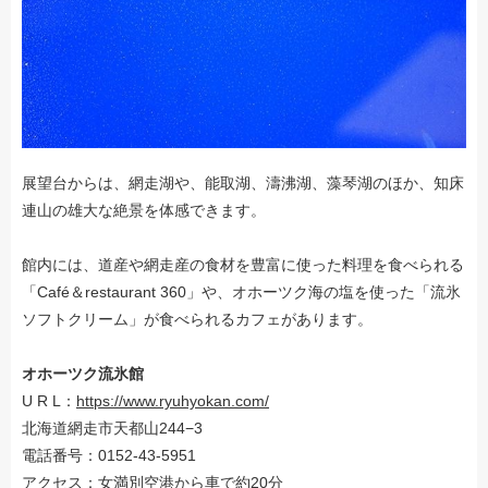
展望台からは、網走湖や、能取湖、濤沸湖、藻琴湖のほか、知床
連山の雄大な絶景を体感できます。
館内には、道産や網走産の食材を豊富に使った料理を食べられる
「Café＆restaurant 360」や、オホーツク海の塩を使った「流氷
ソフトクリーム」が食べられるカフェがあります。
オホーツク流氷館
U R L：
https://www.ryuhyokan.com/
北海道網走市天都山244−3
電話番号：0152-43-5951
アクセス：女満別空港から車で約20分