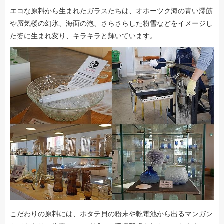
エコな原料から生まれたガラスたちは、オホーツク海の青い澪筋
や蜃気楼の幻氷、海面の泡、さらさらした粉雪などをイメージし
た姿に生まれ変り、キラキラと輝いています。
こだわりの原料には、ホタテ貝の粉末や乾電池から出るマンガン