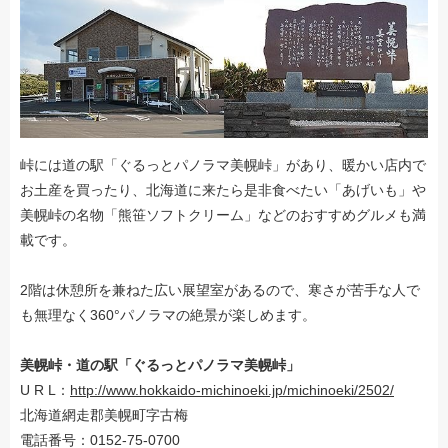
峠には道の駅「ぐるっとパノラマ美幌峠」があり、暖かい店内で
お土産を買ったり、北海道に来たら是非食べたい「あげいも」や
美幌峠の名物「熊笹ソフトクリーム」などのおすすめグルメも満
載です。
2階は休憩所を兼ねた広い展望室があるので、寒さが苦手な人で
も無理なく360°パノラマの絶景が楽しめます。
美幌峠・道の駅「ぐるっとパノラマ美幌峠」
U R L：
http://www.hokkaido-michinoeki.jp/michinoeki/2502/
北海道網走郡美幌町字古梅
電話番号：0152-75-0700