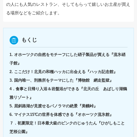
の人にも人気のレストラン、そしてもらって嬉しいお土産が買え
る場所などをご紹介します。
もくじ
1. オホーツクの自然をモチーフにした硝子製品が買える『流氷硝
子館』
2. ここだけ！北見の和種ハッカに出会える『ハッカ記念館』
3. 国内唯一、刑務所をテーマにした『博物館 網走監獄』
4．食事と日帰り入浴＆岩盤浴ができる『北天の丘 あばしり湖鶴
雅リゾート』
5. 屈斜路湖が見渡せるパノラマの絶景『美幌峠』
6. マイナス15℃の世界を体感できる『オホーツク流氷館』
７．初夏限定！日本最大級のピンクのじゅうたん『ひがしもこと
芝桜公園』