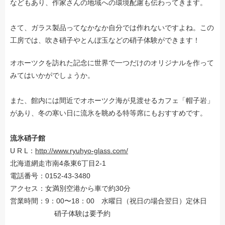
などもあり、作家さんの地域への環境配慮も伝わってきます。
さて、ガラス製品ってなかなか自分では作れないですよね。この
工房では、吹き硝子やとんぼ玉などの硝子体験ができます！
オホーツクを訪れた記念に世界で一つだけのオリジナルを作って
みてはいかがでしょうか。
また、館内には間近でオホーツク海が見渡せるカフェ「帽子岩」
があり、冬の寒い日に流氷を眺める特等席にもおすすめです。
流氷硝子館
U R L：
http://www.ryuhyo-glass.com/
北海道網走市南4条東6丁目2-1
電話番号：0152-43-3480
アクセス：女満別空港から車で約30分
営業時間：9：00〜18：00 水曜日（祝日の場合翌日）定休日
硝子体験は要予約