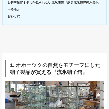
8.冬季限定！冬しか見られない流氷観光『網走流氷観光砕氷船お
ーろら』
おわりに
1. オホーツクの自然をモチーフにした
硝子製品が買える『流氷硝子館』