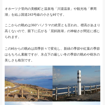
オホーツク管内の美幌町と温泉地「川湯温泉」や観光地「摩周
湖」を結ぶ国道243号線の小さな峠です。
ここからの眺めは360°パノラマの絶景とも言われ、標高があまり
高くないので、眼下に広がる「屈斜路湖」の神秘さが間近に感じ
られます。
この峠からの眺めは四季折々で変化し、新緑の季節や紅葉の季節
はもちろん素敵ですが、氷点下の厳しい冬の季節の眺めや樹氷の
美しさも格別です。